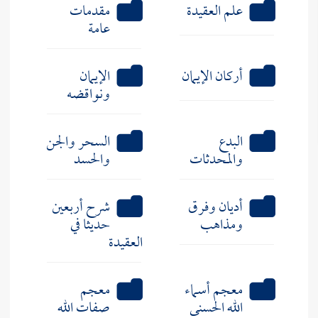
علم العقيدة
مقدمات
عامة
أركان الإيمان
الإيمان
ونواقضه
البدع
السحر والجن
والمحدثات
والحسد
أديان وفرق
شرح أربعين
ومذاهب
حديثا في
العقيدة
معجم أسماء
معجم
الله الحسنى
صفات الله