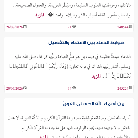
دلائلها، وموافقتها القلوب السليمة، والفِطَر القويمة، والعقول الصحيحة..
والمسلم مأمور باتقاء أسباب الشر والبلاء، واجتنا�..
المزيد
26/07/2026
21
240544
ضوابط الدعاء بين الاعتداء والتفصيل
الدعاء عبادةٌ عظيمة في ديننا، بل هو مخُّ العبادة ولبُّها كما قال صلى الله عليه
وسلم. أشار إليها القرآن في قوله تعالى: (وَقَالَ رَبُّكُمُ ٱدۡعُونِيٓ أَسۡتَجِبۡ
لَكُمۡۚ إِنَّ ٱلّ..
المزيد
20/07/2026
34
245224
مِن أسماء الله الحسنى القويُّ
أسماء الله تعالى وصفاته توقيفية مصدرها القرآن الكريم والسُنَّة النبوية، لا مجال
للعقل والاجتهاد فيها، يجب الوقوف فيها على ما جاء به القرآن الكريم