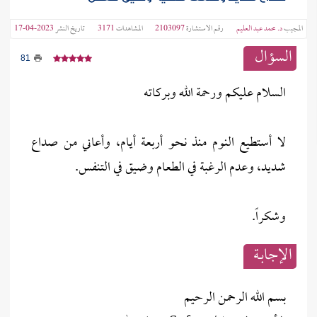
المجيب
د. محمد عبد العليم
رقم الاستشارة
2103097
المشاهدات
3171
تاريخ النشر
2023-04-17
السؤال
81
السلام عليكم ورحمة الله وبركاته
لا أستطيع النوم منذ نحو أربعة أيام، وأعاني من صداع
شديد، وعدم الرغبة في الطعام وضيق في التنفس.
وشكراً.
الإجابــة
بسم الله الرحمن الرحيم