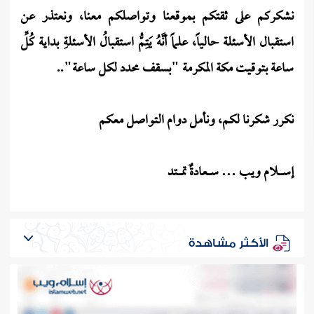
نشكركم على ثقتكم بموقعنا وتواصلكم معنا، ونعتذر عن
استقبال الأسئلة حالياً، علماً أنَّهُ يَتِمُّ استقبالُ الأسئلةِ بداية كُلِّ
ساعة بتوقيت مكة المكرمة "بسقف محدد لكل ساعة"..
نكرر شكرنا لكم، ونأمل دوام التواصل معكم
إســــــلام ويب … ســــعادةٌ تمـــــتد
الأكثر مشاهدة