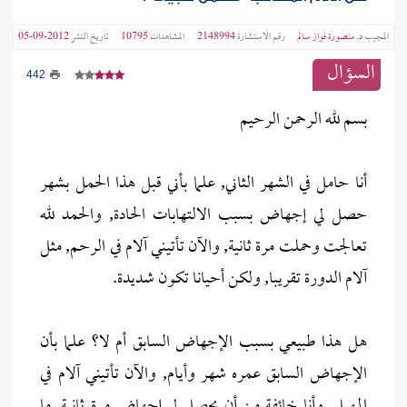
المجيب
د. منصورة فواز سالم
رقم الاستشارة
2148994
المشاهدات
10795
تاريخ النشر
2012-09-05
السؤال
442
بسم لله الرحمن الرحيم
أنا حامل في الشهر الثاني, علما بأني قبل هذا الحمل بشهر
حصل لي إجهاض بسبب الالتهابات الحادة, والحمد لله
تعالجت وحملت مرة ثانية, والآن تأتيني آلام في الرحم, مثل
آلام الدورة تقريبا, ولكن أحيانا تكون شديدة.
هل هذا طبيعي بسبب الإجهاض السابق أم لا؟ علما بأن
الإجهاض السابق عمره شهر وأيام, والآن تأتيني آلام في
المهبل, وأنا خائفة من أن يحصل لي إجهاض مرة ثانية, ما