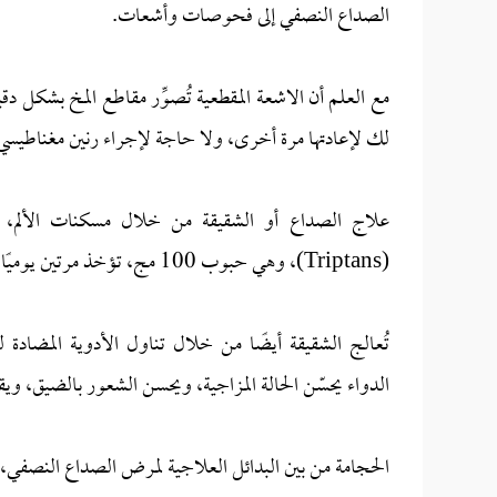
الصداع النصفي إلى فحوصات وأشعات.
مع العلم أن الاشعة المقطعية تُصوِّر مقاطع المخ بشكل د
لك لإعادتها مرة أخرى، ولا حاجة لإجراء رنين مغناطيسي
(Triptans)، وهي حبوب 100 مج، تؤخذ مرتين يوميًا أو في صورة بخاخ في الأنف، وهذا يعطي نتائج أسرع في علاج الصداع.
الدواء يحسّن الحالة المزاجية، ويحسن الشعور بالضيق، وي
الحجامة من بين البدائل العلاجية لمرض الصداع النصفي، ف