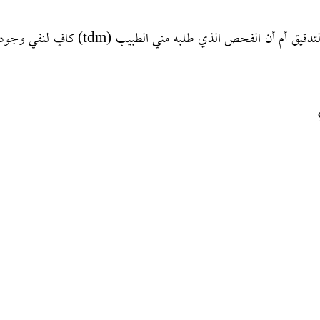
3ـ هل المطلوب مني إجراء الرنين المغناطيسي لمزيد من التدقيق أم أن الفحص الذي طلبه مني الطبيب (tdm) كافٍ لنفي وجو