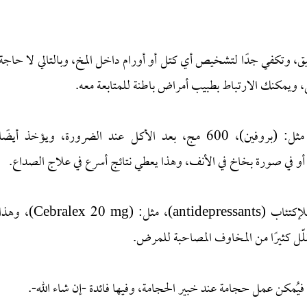
قيق، وتكفي جدًا لتشخيص أي كتل أو أورام داخل المخ، وبالتالي لا حاجة
، ويمكنك الارتباط بطبيب أمراض باطنة للمتابعة معه.
علاج الصداع أو الشقيقة من خلال مسكنات الألم، مثل: (بروفين)، 600 مج، بعد الأكل عند الضرورة، ويؤخذ أيضًا
تُعالج الشقيقة أيضًا من خلال تناول الأدوية المضادة للإكتئاب (antidepressants)، مثل: (Cebralex 20 mg)، 
قلّل كثيرًا من المخاوف المصاحبة للمرض.
يُمكن عمل حجامة عند خبير الحجامة، وفيها فائدة -إن شاء الله-.