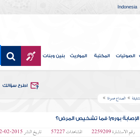
Indonesia
الصوتيات
المكتبة
المواريث
بنين وبنات
اطرح سؤالك
شقيقة
الصداع عمومًا
الإصابة بورم! فما تشخيص المرض؟
رقم الاستشارة
2259209
المشاهدات
57227
تاريخ النشر
2015-02-22