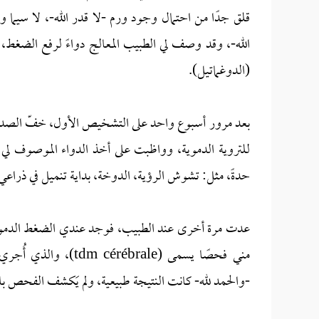
قلق جدًا من احتمال وجود ورم -لا قدر الله-، لا سيما 
الله-، وقد وصف لي الطبيب المعالج دواءً لرفع الضغط، ا
(الدوغماتيل).
بعد مرور أسبوع واحد على التشخيص الأول، خفّ الصداع ق
للتروية الدموية، وواظبت على أخذ الدواء الموصوف لي ل
حدةً، مثل: تشوش الرؤية، الدوخة، بداية تنميل في ذراعي 
عدت مرة أخرى عند الطبيب، فوجد عندي الضغط الدمو
-والحمد لله- كانت النتيجة طبيعية، ولم يَكشف الفحص با