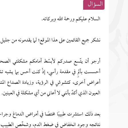
السؤال
السلام عليكم ورحمة الله وبركاته.
نشكر جميع القائمين على هذا الموقع؛ لما يقدمونه من جليل
أرجو أن يتّسع صدركم لأبسّط أمامكم مشكلتي الصحية
أحسست بألمٍ في مقدمة رأسي، إذْ كنت أحس بما يشبه تش
أعراض أخرى، كتشوشٍ في الرؤية، وزيادة الصداع المت
العيون الذي أكدّ بأنني لا أعاني من أي مشكلة في العينين.
بعد ذلك استشرت طبيبًا مختصًا في أمراض الدماغ وجراحة
نتائجه وجود انخفاض في ضغط الدم، وشخّص الطبيب آنذا