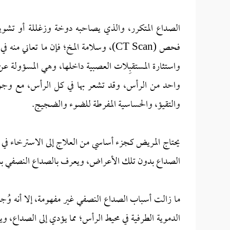
الصداع المتكرر، والذي يصاحبه دوخة وزغللة أو تشويش
فحص (CT Scan)، وسلامة المخ؛ فإن ما تعا
واستثارة المستقبِلات العصبية داخلها، وهي المسؤولة عن
والتقيؤ، والحساسية المفرطة للضوء والضجيج.
يحتاج المريض كجزء أساسي من العلاج إلى الاسترخاء في 
الصداع بدون تلك الأعراض، ويعرف بالصداع النصفي بدو
ما زالت أسباب الصداع النصفي غير مفهومة، إلا أنه وُجد
الدموية الطرفية في محيط الرأس؛ مما يؤدي إلى الصداع،