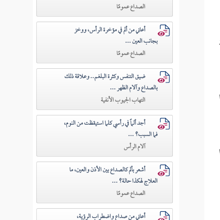
الصداع عمومًا
أعاني من ألم في مؤخرة الرأس، ووخز
بجانب العين ...
الصداع عمومًا
ضيق التنفس وكثرة البلغم.. وعلاقة ذلك
بالصداع وآلام الظهر ...
التهاب الجيوب الأنفية
أجد ألماً في رأسي كلما استيقظت من النوم،
فما السبب؟ ...
آلام الرأس
وهذا
أشعر بألم كالصداع بين الأذن والعين، ما
العلاج لهكذا حالة؟ ...
الصداع عمومًا
أعاني من صداع واضطراب الرؤية،