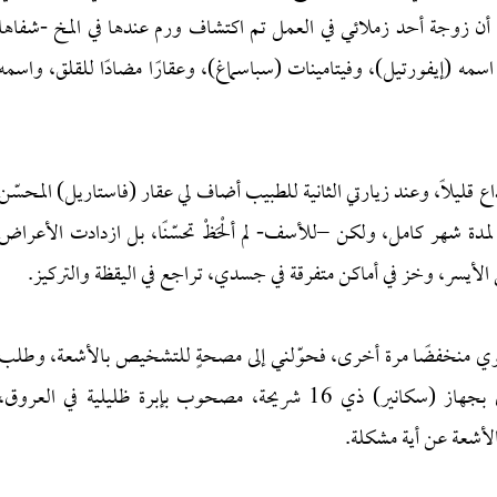
و أن زوجة أحد زملائي في العمل تم اكتشاف ورم عندها في المخ -شفاها
سمه (إيفورتيل)، وفيتامينات (سباسماغ)، وعقارًا مضادًا للقلق، واسمه
ليلًا، وعند زيارتي الثانية للطبيب أضاف لي عقار (فاستاريل) المحسّن
مدة شهر كامل، ولكن –للأسف- لم ألْحَظْ تحسّنًا، بل ازدادت الأعراض
الأيسر، وخز في أماكن متفرقة في جسدي، تراجع في اليقظة والتركيز.
ي منخفضًا مرة أخرى، فحوّلني إلى مصحةٍ للتشخيص بالأشعة، وطلب
مني فحصًا يسمى (tdm cérébrale)، والذي أُجري بجهاز (سكانير) ذي 16 شريحة، مصحوب بإبرة ظليلية في العروق،
لأشعة عن أية مشكلة.