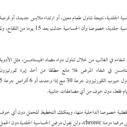
مرض الأرتيكاريا urticaria أو الحساسية الجلدية، نتيجة تناول طعام معين، أو ارتداء ملابس جديدة، أو قرصة
حشرة، ولم يسجل أن لقاح كورونا فايزر أنه أدى إلى حساسية جلدية، خصوصا وأن الحساسية حدثت بعد 15 يوما من اللقاح، ول
فاءه في الغالب من خلال تناول دواء مضاد الهيستامسن، مثل الأدوية
تامسن في شفاء المرض فلا مانع مطلقا من أخذ إبرة كورتيزون
dexamethazone 8 mg مرة واحدة في العضل، وتناول حبوب الكورتيزون جرعة 30 مج إذا وجدت
ابس القطنية خصوصا الداخلية منها، ويمكنك التخطيط للحمل دون أي خوف
-إن شاء الله-، وكما قلت لك فإنه مرض حاد acute وليس مرضا مزمنا chronic، ولن يحول مرض الحساسية الجلدية دون الحمل