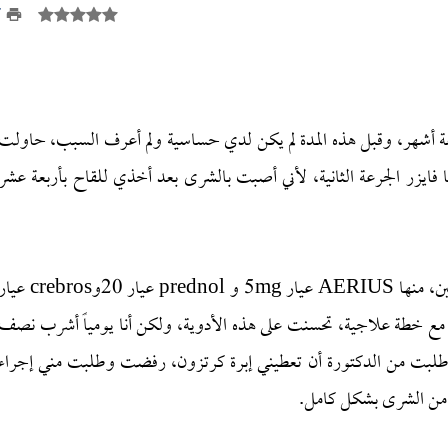
7
منذ أربعة أشهر، وقبل هذه المدة لم يكن لدي حساسية ولم أعرف السبب، حاولت
يزر الجرعة الثانية، لأني أصبت بالشرى بعد أخذي للقاح بأربعة عشر
ذهبت إلى عدة أطباء، ووصفوا لي بعض مضادات الهستامين، منها AERIUS عيار 5mg و prednol عيار 20وrebros
وfexadyne عيار 180 وأخيراً Bilaxtenعيار20، مع خطة علاجية، تحسنت على هذه الأدوية، ولكن أنا يومياً أشرب نصف
وطلبت من الدكتورة أن تعطيني إبرة كرتزون، رفضت وطلبت مني إجراء
 من الشرى بشكل كامل.