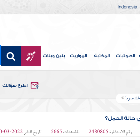
Indonesia
الصوتيات
المكتبة
المواريث
بنين وبنات
اطرح سؤالك
جلد عموماً
ي حالة الحمل؟
رقم الاستشارة
2480805
المشاهدات
5665
تاريخ النشر
2022-03-30