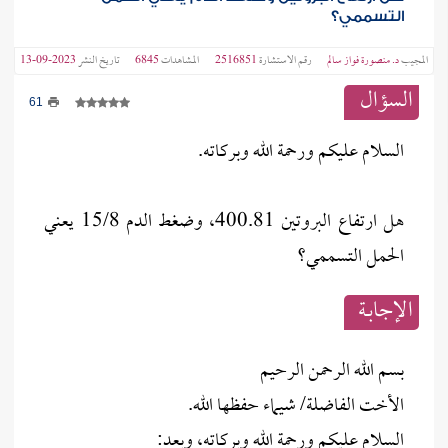
التسممي؟
المجيب
د. منصورة فواز سالم
رقم الاستشارة
2516851
المشاهدات
6845
تاريخ النشر
2023-09-13
السؤال
61
السلام عليكم ورحمة الله وبركاته.
هل ارتفاع البروتين 400.81، وضغط الدم 15/8 يعني
الحمل التسممي؟
الإجابــة
بسم الله الرحمن الرحيم
الأخت الفاضلة/ شيماء حفظها الله.
السلام عليكم ورحمة الله وبركاته، وبعد: