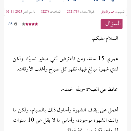
المجيب
د. صخر الغزالي
رقم الاستشارة
2521719
المشاهدات
62278
تاريخ النشر
2023-11-02
السؤال
85
السلام عليكم.
عمري 15 سنة، ومن المفترض أنني صغير نسبيًا، ولكن
لدي شهوة مبالغ فيها، تظهر كل صباح وأغلب الأوقات.
محافظ على الصلاة -ولله الحمد-.
أعمل على إيقاف الشهوة وأحاول ذلك بالصيام، ولكن ما
زالت الشهوة موجودة، وأمامي ما لا يقل عن 10 سنوات
للزواج، فكيف يتم تخفيفها؟