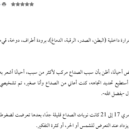
5
ارة داخلية (البطن، الصدر، الرقبة، الدماغ)، برودة أطراف، دوخة، قيء
أحيانًا، أظن بأن سبب الصداع مركب لأكثر من سبب، أحيانًا أشعر به
لا أستطيع تحديد اتجاهه، كنت أعاني من الصداع وأنا صغير، تم تشخيصي
ول -بفضل الله-.
كانت الفترات بين نوبات الصداع متباعدة، وعندما كان عمري 17 إلى 21 كانت نوبات الصداع قليلة جدًا، بعدها تعرضت لضغوط
داد عند التعرض للشمس أو الحر، أو كثرة التفكير.