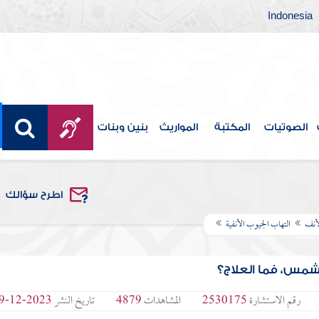
Indonesia
الصوتيات
المكتبة
المواريث
بنين وبنات
اطرح سؤالك
أنف
التهاب الجيوب الأنفية
لشمس، فما العلاج؟
رقم الاستشارة
2530175
المشاهدات
4879
تاريخ النشر
2023-12-19