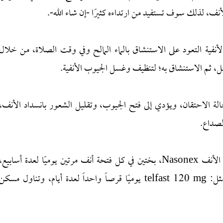
لأنف، لذلك سوف تستفيد من ارتداءه كثيرًا -إن شاء الله-.
فية التعود على الاستنشاق بالماء المالح وفي وقت الصلاة، من خلال
الة الاحتقان، ويؤدي إلى فتح الجيوب، وتقليل الشعور بانسداد الأنف،
لصداع.
ولا مانع بعد الانتهاء من الاستنشاق من استعمال بخاخ الأنف Nasonex، بختين في كل فتحة أنف مرتين يوميًا لعدة أسابيع،
وتناول قرص مضاد للهيستامين لعدة أيام قبل النوم، مثل: telfast 120 mg يوميًا قرصاً واحداً لعدة أيام، وتناول مسكن