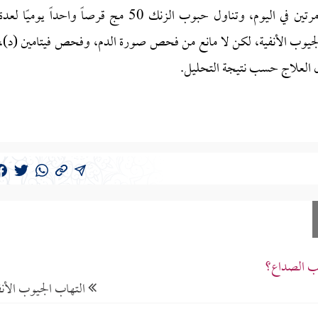
كذلك عليك بتناول أقراص فيتامين C جرعة 1 جرام مرتين في اليوم، وتناول حبوب الزنك 50 مج قرصاً واحداً يوميًا لعد
ة الجيوب الأنفية، لكن لا مانع من فحص صورة الدم، وفحص فيتامين (د)،
ب الصداع؟
التهاب الجيوب الأنف