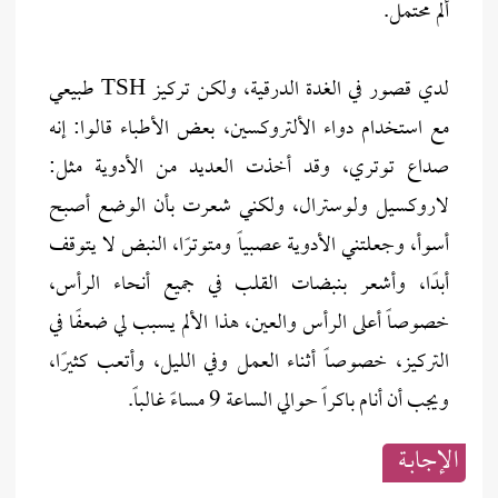
ألم محتمل.
لدي قصور في الغدة الدرقية، ولكن تركيز TSH طبيعي
مع استخدام دواء الألتروكسين، بعض الأطباء قالوا: إنه
صداع توتري، وقد أخذت العديد من الأدوية مثل:
لاروكسيل ولوسترال، ولكني شعرت بأن الوضع أصبح
أسوأ، وجعلتني الأدوية عصبياً ومتوترًا، النبض لا يتوقف
أبدًا، وأشعر بنبضات القلب في جميع أنحاء الرأس،
خصوصاً أعلى الرأس والعين، هذا الألم يسبب لي ضعفًا في
التركيز، خصوصاً أثناء العمل وفي الليل، وأتعب كثيرًا،
ويجب أن أنام باكراً حوالي الساعة 9 مساءً غالباً.
الإجابــة