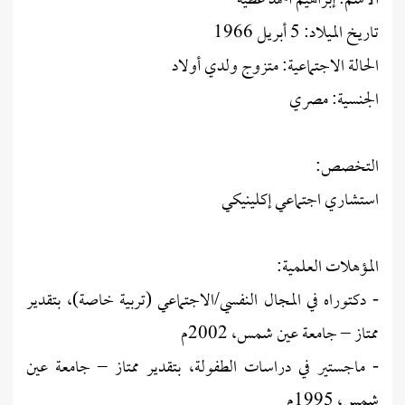
الاسم: إبراهيم أحمد عطية
تاريخ الميلاد: 5 أبريل 1966
الحالة الاجتماعية: متزوج ولدي أولاد
الجنسية: مصري
التخصص:
استشاري اجتماعي إكلينيكي
المؤهلات العلمية:
- دكتوراه في المجال النفسي/الاجتماعي (تربية خاصة)، بتقدير
ممتاز – جامعة عين شمس، 2002م
- ماجستير في دراسات الطفولة، بتقدير ممتاز – جامعة عين
شمس، 1995م