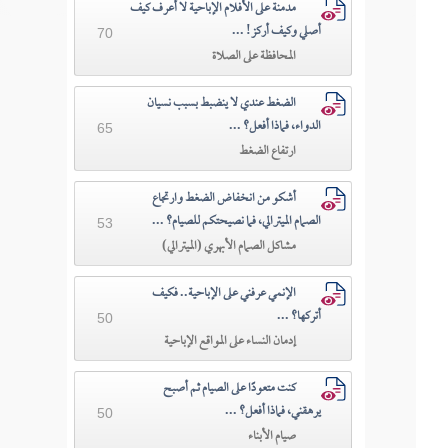
مدمنة على الأفلام الإباحية لا أعرف كيف
أصلي وكيف أركز! ...
70
المحافظة على الصلاة
الضغط عندي لا ينضبط بسبب نسيان
الدواء، فماذا أفعل؟ ...
65
ارتفاع الضغط
أشكو من انخفاض الضغط وارتجاع
الصمام الميترالي، فما نصيحتكم للصيام؟ ...
53
مشاكل الصمام الأبهري (الميترالي)
الإنمي عرفني على الإباحية.. فكيف
أتركها؟ ...
50
إدمان النساء على المواقع الإباحية
كنت متعودًا على الصيام ثم أصبح
يرهقني، فماذا أفعل؟ ...
50
صيام الأبناء