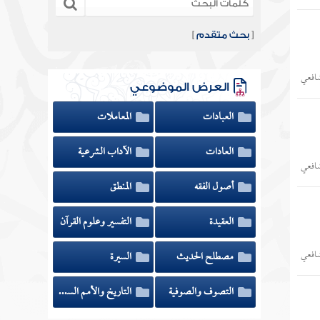
[
بحث متقدم
]
شافعي
العرض الموضوعي
العبادات
المعاملات
العادات
الآداب الشرعية
شافعي
أصول الفقه
المنطق
العقيدة
التفسير وعلوم القرآن
شافعي
مصطلح الحديث
السيرة
التصوف والصوفية
التاريخ والأمم السابقة