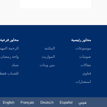
زهد يوسف عليه السلام
بلاء أيوب عليه السلام
محاور رئيسية
محاور فرعية
ذكر سليمان بن داود صلى الله عليه
موسوعات
المكتبة
الرحمة المهد
وسلم
صوتيات
المواريث
واحة رمضان
مقالات
بنين وبنات
نسك
بقية زهد عيسى عليه السلام
فتاوى
للشباب فقط
استشارات
بقية من حديث داود عليه السلام
زهد أبي بكر الصديق عليه السلام
عربي
Español
Deutsch
Français
English