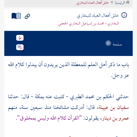
الرئيسية
خلق أفعال العباد للبخاري
تراجم الأعلام
خلق أفعال العباد للبخاري
البخاري - محمد بن إسماعيل البخاري الجعفي
صفحة
باب ما ذكر أهل العلم للمعطلة الذين يريدون أن يبدلوا كلام الله
عز وجل.
حدثني
الحكم بن محمد الطبري
- كتبت عنه
بمكة
- قال: حدثنا
سفيان بن عيينة،
قال: أدركت مشائخنا منذ سبعين سنة، منهم
عمرو بن دينار،
يقولون:
"القرآن كلام الله وليس بمخلوق".