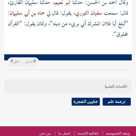
وقال
أحمد بن الحسن:
حدثنا
أبو نعيم،
حدثنا
سليمان القارئ،
قال: سمعت
سفيان الثوري،
يقول: قال لي
حماد بن أبي سليمان:
"أبلغ أبا فلان المشرك أني بريء من دينه"، وكان يقول: "القرآن
مخلوق".
السابق
التالي
الخدمات العلمية
ترجمة علم
عناوين الشجرة
وثيقة الخصوصية
اتفاقية الخدمة
اتصل بنا
من نحن