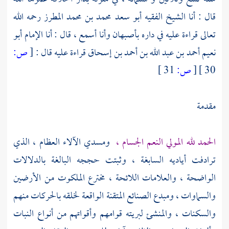
قال : أنا الشيخ الفقيه
أبو سعد محمد بن محمد المطرز
رحمه الله
تعالى قراءة عليه في داره
بأصبهان
وأنا أسمع ، قال : أنا الإمام
أبو
نعيم أحمد بن عبد الله بن أحمد بن إسحاق
قراءة عليه قال :
[
ص:
30 ]
[
ص:
31 ]
مقدمة
الحمد لله المولي النعم الجسام ،
ومسدي الآلاء العظام ، الذي
ترادفت أياديه السابغة ، وثبتت حججه البالغة بالدلالات
الواضحة ، والعلامات اللائحة ، مخترع الملكوت من الأرضين
والسماوات ، ومبدع الصنائع المتقنة الواقعة لخلقه بالحركات منهم
والسكنات ، والمنشئ لبريته قوامهم وأقواتهم من أنواع النبات