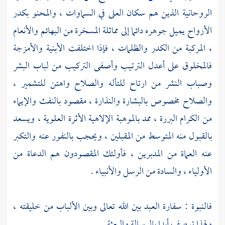
الروحانية الذين هم سكان العلى في السماوات ، والمحنو بكدر
الأرواح يميل جوهره دائما إلى مماثلة المسخرة من البهائم والأنعام
، المركبة من الكدر والظلمات ، فإذا اختلفت الأبنية والأمزجة
فالمخلوق على أعدل الترتيب وأصفى التركيب من لباب البشر
وصباب النشر من ارتاح للتأله والصلاح واهتن للتشمير ،
والصلاح مخصوص بالبشارة والنذارة ، مقصود بالنفث والإيماء
من الكرام البررة ، ممد بالموهبة الإلاهية الأثرة العلوية ، ويسعد
بالقبول منه المتوسط من المقبلين ، ويحجب بالنفور عنه والتكبر
عنه العماة من المدبرين ، فأولئك المقصودون هم الدعاة من
الأولياء ، والسادة من الرسل والأنبياء .
فالنبوة : سفارة العبد بين الله تعالى وبين الألباب من خليقته ،
ولهذا توصف أبدا بالرسالة والبعثة .