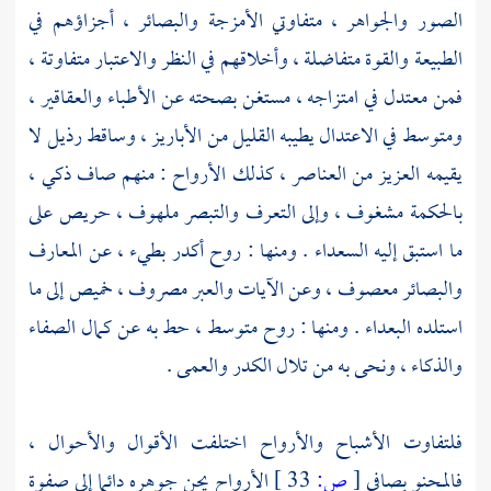
الصور والجواهر ، متفاوتي الأمزجة والبصائر ، أجزاؤهم في
الطبيعة والقوة متفاضلة ، وأخلاقهم في النظر والاعتبار متفاوتة ،
فمن معتدل في امتزاجه ، مستغن بصحته عن الأطباء والعقاقير ،
ومتوسط في الاعتدال يطيبه القليل من الأباريز ، وساقط رذيل لا
يقيمه العزيز من العناصر ، كذلك الأرواح : منهم صاف ذكي ،
بالحكمة مشغوف ، وإلى التعرف والتبصر ملهوف ، حريص على
ما استبق إليه السعداء . ومنها : روح أكدر بطيء ، عن المعارف
والبصائر معصوف ، وعن الآيات والعبر مصروف ، خميص إلى ما
استلده البعداء . ومنها : روح متوسط ، حط به عن كمال الصفاء
والذكاء ، ونحى به من تلال الكدر والعمى .
فلتفاوت الأشباح والأرواح اختلفت الأقوال والأحوال ،
فالمحنو بصافي
[
ص:
33 ]
الأرواح يحن جوهره دائما إلى صفوة