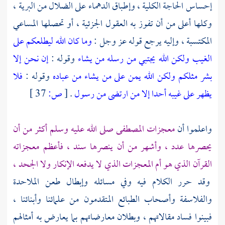
إحساس الحاجة الكلية ، وإطباق الدهماء على الضلال من البرية ،
وكلها أعلى من أن تفوز به العقول الجزئية ، أو تحصلها المساعي
المكتسبة ، وإليه يرجع قوله عز وجل :
وما كان الله ليطلعكم على
الغيب ولكن الله يجتبي من رسله من يشاء
وقوله :
إن نحن إلا
بشر مثلكم ولكن الله يمن على من يشاء من عباده
وقوله :
فلا
يظهر على غيبه أحدا
إلا من ارتضى من رسول
.
[
ص:
37 ]
واعلموا أن
معجزات المصطفى صلى الله عليه وسلم أكثر من أن
يحصرها عدد ، وأشهر من أن ينصرها سند ، فأعظم معجزاته
القرآن الذي هو أم المعجزات الذي لا يدفعه الإنكار ولا الجحد ،
وقد حرر الكلام فيه وفي مسائله وإبطال طعن الملاحدة
والفلاسفة وأصحاب الطبائع المتقدمون من علمائنا وأبنائنا ،
فبينوا فساد مقالاتهم ، وبطلان معارضاتهم بما يعارض به أمثالهم