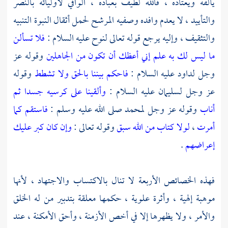
يألفه ويعتاده ، فالله لطيف بعباده ، الوافي لأوليائه بالنصر
والتأييد ، لا يعدم وافده وصفيه المرشح لحمل أثقال النبوة التنبيه
والتثقيف ، وإليه يرجع قوله تعالى
لنوح
عليه السلام :
فلا تسألن
ما ليس لك به علم إني أعظك أن تكون من الجاهلين
وقوله عز
وجل
لداود
عليه السلام :
فاحكم بيننا بالحق ولا تشطط
وقوله
عز وجل
لسليمان
عليه السلام :
وألقينا على كرسيه جسدا ثم
أناب
وقوله عز وجل
لمحمد
صلى الله عليه وسلم :
فاستقم كما
أمرت
،
لولا كتاب من الله سبق
وقوله تعالى :
وإن كان كبر عليك
إعراضهم
.
فهذه الخصائص الأربعة لا تنال بالاكتساب والاجتهاد ، لأنها
موهبة إلهية ، وأثرة علوية ، حكمها معلقة بتدبير من له الخلق
والأمر ، ولا يظهرها إلا في أخص الأزمنة ، وأحق الأمكنة ، عند