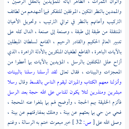
وألوان الثمرات ، الظاهر آياته للمؤيدين بالعقل الرصين ،
والممدين بالنظر المكين ، الموفقين للتفكر فيما أشهدهم من لطائف
التركيب وأعانهم بالنظر في توالي الترتيب ، وتحويل الأعيان
المنتقلة من طبقة إلى طبقة ، وصنعة إلى صنعة ، الدال كله على
تدبير العالم الحكيم والقادر الرحيم ، القامع لسلطان المبطلين
بالآيات الباهرة ، القاطع لطغيان المنكرين بالأدلة الزاهرة ، الذي
أزاح علل المكلفين بالرسل ، المؤيدين بالآيات بما أعطوا من
المعجزات والبينات ، فقال تعالى
لقد أرسلنا رسلنا بالبينات
وأنزلنا معهم الكتاب والميزان ليقوم الناس بالقسط
وقال
رسلا
مبشرين ومنذرين لئلا يكون للناس على الله حجة بعد الرسل
فألزم الخليقة بهم الحجة ، وأوضح لهم بما بلغوا عنه المحجة ،
فحي من حي بما بعثهم عن بينة ، وهلك بمفارقتهم عن بينة ،
وصلى الله على
[
ص:
32 ]
خير مبعوث ختم به الرسالة ، وغنم