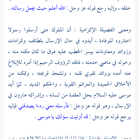
خلقه ، وإليه رجع قوله عز وجل :
الله أعلم حيث يجعل رسالته
.
ومعنى الفضيلة الإكرامية : أن الملوك متى أرسلوا رسولا
اختاروه للوفادة ، أيدوه في حال الإرسال بلطائف وكرامات
وزوائد ومعاونات ييسر الخطب عليه فوق ما كان مكنه منه ،
وخوله في ماضي خدمته ، فالله الرؤوف الرحيم إذا أمره للإبلاغ
عنه أمده بزوائد تقوي قلبه ، وتشحذ قريحته ، وتمكنه من
الأخلاق الحميدة والعزائم القوية ، والحكم المديد ، كما أيد
موسى
عليه السلام بحل العقدة من لسانه ، وإشراكه هارون في
الإرسال ، وهو قوله عز وجل :
فأرسله معي ردءا يصدقني
فإليه
يرجع قوله عز وجل :
قد أوتيت سؤلك يا موسى
.
ومعنى الإمداد بالهداية : فإن الملوك إذا اختاروا للإبلاغ عنهم من