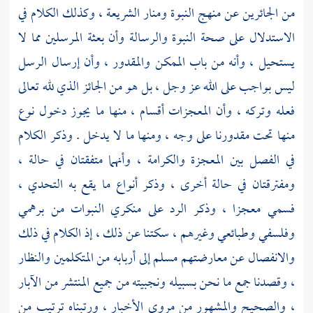
من الجائرين عن منهج النبوة ومنار الشريعة ، وكذلك الكلام في
الاستدلال على صحة النبوة والرسالة وأن بعثة المرسلين مما لا
يستحيل ، وأنه من باب الممكن والمقدور ، وأن إرسال الرسل
ليس بواجب على الله عز وجل ، بل هو من الجائز الذي لله تعالى
فعله وتركه ، وأن المعجزات أقسام ، منها ما يجوز دخول نوع
منها تحت مقدورنا على وجه ، ومنها ما لا يدخل . وذكر الكلام
في الفصل بين المعجزة والكرامة ، وأنهما متفقتان في حالة ،
ومفترقتان في حالة أخرى ، وذكر أنواع ما يقع به التحدي ،
فسمي معجزا ، وذكر الرد على منكري النبوات من برهمي
وفلسفي وطبائعي وغيرهم ، سكتنا عن ذلك ، إذ الكلام في ذلك
والانفصال عن معارضتهم مسلم إلى أربابه من المتكلمين والنظار
، وقصدنا جمع ما نحن بسبيله ونجبيته من جميع المنتشر من الآبار
، والصحيح والمشهور من مروي الأخبار ، ورتبناه ترتيب من