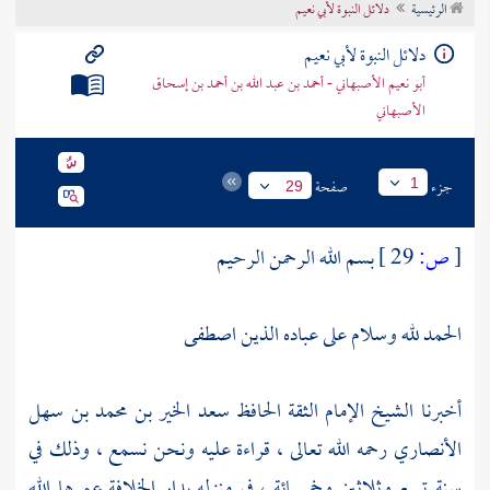
الرئيسية
دلائل النبوة لأبي نعيم
تراجم الأعلام
دلائل النبوة لأبي نعيم
أبو نعيم الأصبهاني - أحمد بن عبد الله بن أحمد بن إسحاق
الأصبهاني
جزء
صفحة
1
29
[
ص:
29 ]
بسم الله الرحمن الرحيم
الحمد لله وسلام على عباده الذين اصطفى
أخبرنا الشيخ الإمام الثقة الحافظ
سعد الخير بن محمد بن سهل
الأنصاري
رحمه الله تعالى ، قراءة عليه ونحن نسمع ، وذلك في
سنة تسع وثلاثين وخمسمائة ، في منزله بدار الخلافة عمرها الله