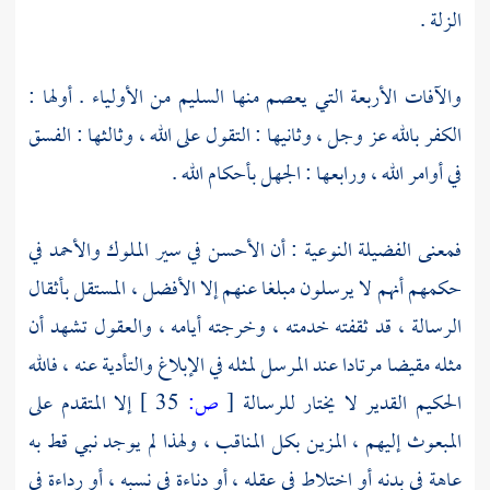
الزلة .
والآفات الأربعة التي يعصم منها السليم من الأولياء . أولها :
الكفر بالله عز وجل ، وثانيها : التقول على الله ، وثالثها : الفسق
في أوامر الله ، ورابعها : الجهل بأحكام الله .
فمعنى الفضيلة النوعية : أن الأحسن في سير الملوك والأحمد في
حكمهم أنهم لا يرسلون مبلغا عنهم إلا الأفضل ، المستقل بأثقال
الرسالة ، قد ثقفته خدمته ، وخرجته أيامه ، والعقول تشهد أن
مثله مقيضا مرتادا عند المرسل لمثله في الإبلاغ والتأدية عنه ، فالله
الحكيم القدير لا يختار للرسالة
[
ص:
35 ]
إلا المتقدم على
المبعوث إليهم ، المزين بكل المناقب ، ولهذا لم يوجد نبي قط به
عاهة في بدنه أو اختلاط في عقله ، أو دناءة في نسبه ، أو رداءة في