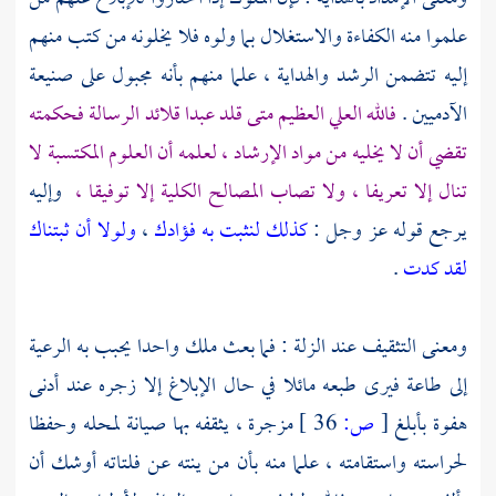
علموا منه الكفاءة والاستغلال بما ولوه فلا يخلونه من كتب منهم
إليه تتضمن الرشد والهداية ، علما منهم بأنه مجبول على صنيعة
الآدميين .
فالله العلي العظيم متى قلد عبدا قلائد الرسالة فحكمته
تقضي أن لا يخليه من مواد الإرشاد ، لعلمه أن العلوم المكتسبة لا
تنال إلا تعريفا ، ولا تصاب المصالح الكلية إلا توفيقا ،
وإليه
يرجع قوله عز وجل :
كذلك لنثبت به فؤادك
،
ولولا أن ثبتناك
لقد كدت
.
ومعنى التثقيف عند الزلة : فما بعث ملك واحدا يحبب به الرعية
إلى طاعة فيرى طبعه مائلا في حال الإبلاغ إلا زجره عند أدنى
هفوة بأبلغ
[
ص:
36 ]
مزجرة ، يثقفه بها صيانة لمحله وحفظا
لحراسته واستقامته ، علما منه بأن من ينته عن فلتاته أوشك أن