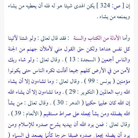
إن
[
ص:
324 ]
يكن الهدى شيئا هو له فله أن يعطيه من يشاء
ويمنعه من يشاء .
وأما
الأدلة من الكتاب والسنة
: فقد قال تعالى :
ولو شئنا لآتينا
كل نفس هداها ولكن حق القول مني لأملأن جهنم من الجنة
والناس أجمعين
( السجدة : 13 ) . وقال تعالى :
ولو شاء ربك
لآمن من في الأرض كلهم جميعا أفأنت تكره الناس حتى يكونوا
مؤمنين
( يونس : 99 ) . وقال تعالى :
وما تشاءون إلا أن يشاء
الله رب العالمين
( التكوير : 29 ) .
وما تشاءون إلا أن يشاء الله
إن الله كان عليما حكيما
( الدهر : 30 ) . وقال تعالى :
من يشأ
الله يضلله ومن يشأ يجعله على صراط مستقيم
( الأنعام : 39 ) .
وقال تعالى :
فمن يرد الله أن يهديه يشرح صدره للإسلام ومن
يرد أن يضله يجعل صدره ضيقا حرجا كأنما يصعد في السماء
(