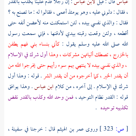
عباس
قال : قيل
لابن عباس
: إن رجلا قدم علينا يكذب بالقدر
، فقال : دلوني عليه ، وهو يومئذ أعمى ، فقالوا له : ما تصنع به ؟
فقال : والذي نفسي بيده ، لئن استمكنت منه لأعضن أنفه حتى
أقطعه ، ولئن وقعت رقبته بيدي لأدقنها ، فإني سمعت رسول
الله صلى الله عليه وسلم يقول :
كأني بنساء
بني فهم
يطفن
بالخزرج
، تصطك ألياتهن مشركات ، وهذا
أول شرك في الإسلام
، والذي نفسي بيده لا ينتهي بهم سوء رأيهم حتى يخرجوا الله من
أن يقدر الخير ، كما أخرجوه من أن يقدر الشر
. قوله : وهذا أول
شرك في الإسلام . إلى آخره ، من كلام
ابن عباس
. وهذا يوافق
قوله : القدر نظام التوحيد ،
فمن وحد الله وكذب بالقدر نقض
تكذيبه توحيده
.
[
ص:
323 ]
وروى
عمر بن الهيثم
قال : خرجنا في سفينة ،