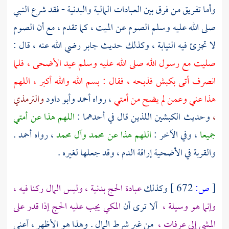
وأما تفريق من فرق بين العبادات المالية والبدنية - فقد شرع النبي
صلى الله عليه وسلم الصوم عن الميت ، كما تقدم ، مع أن الصوم
لا تجزئ فيه النيابة ، وكذلك حديث
جابر
رضي الله عنه ، قال :
صليت مع رسول الله صلى الله عليه وسلم عيد الأضحى ، فلما
انصرف أتى بكبش فذبحه ، فقال : بسم الله والله أكبر ، اللهم
هذا عني وعمن لم يضح من أمتي
، رواه
أحمد
وأبو داود
والترمذي
،
وحديث الكبشين اللذين قال في أحدهما :
اللهم هذا عن أمتي
جميعا
، وفي الآخر :
اللهم هذا عن
محمد
وآل محمد
، رواه
أحمد
.
والقربة في الأضحية إراقة الدم ، وقد جعلها لغيره .
[
ص:
672 ]
وكذلك
عبادة الحج بدنية ، وليس المال ركنا فيه ،
وإنما هو وسيلة ،
ألا ترى أن
المكي يجب عليه الحج إذا قدر على
المشي إلى
عرفات ،
من غير شرط المال . وهذا هو الأظهر ، أعني