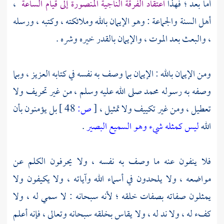
أما بعد ؛ فهذا
اعتقاد الفرقة الناجية المنصورة إلى قيام الساعة
،
أهل السنة والجماعة : وهو الإيمان بالله وملائكته ، وكتبه ، ورسله
، والبعث بعد الموت ، والإيمان بالقدر خيره وشره .
ومن الإيمان بالله : الإيمان بما وصف به نفسه في كتابه العزيز ، وبما
وصفه به رسوله
محمد
صلى الله عليه وسلم ، من غير تحريف ولا
تعطيل ، ومن غير تكييف ولا تمثيل ،
[
ص:
48 ]
بل يؤمنون بأن
الله
ليس كمثله شيء وهو السميع البصير
.
فلا ينفون عنه ما وصف به نفسه ، ولا يحرفون الكلم عن
مواضعه ، ولا يلحدون في أسماء الله وآياته ، ولا يكيفون ولا
يمثلون صفاته بصفات خلقه ؛ لأنه سبحانه : لا سمي له ، ولا
كفء له ، ولا ند له ، ولا يقاس بخلقه سبحانه وتعالى ، فإنه أعلم