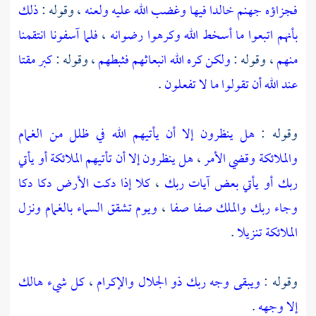
فجزاؤه جهنم خالدا فيها وغضب الله عليه ولعنه
، وقوله :
ذلك
بأنهم اتبعوا ما أسخط الله وكرهوا رضوانه
،
فلما آسفونا انتقمنا
منهم
، وقوله :
ولكن كره الله انبعاثهم فثبطهم
، وقوله :
كبر مقتا
عند الله أن تقولوا ما لا تفعلون
.
وقوله :
هل ينظرون إلا أن يأتيهم الله في ظلل من الغمام
والملائكة وقضي الأمر
،
هل ينظرون إلا أن تأتيهم الملائكة أو يأتي
ربك أو يأتي بعض آيات ربك
،
كلا إذا دكت الأرض دكا دكا
وجاء ربك والملك صفا صفا
،
ويوم تشقق السماء بالغمام ونزل
الملائكة تنزيلا
.
وقوله :
ويبقى وجه ربك ذو الجلال والإكرام
،
كل شيء هالك
إلا وجهه
.