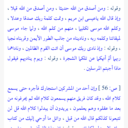
وقوله :
ومن أصدق من الله حديثا
،
ومن أصدق من الله قيلا
،
وإذ قال الله ياعيسى ابن مريم
،
وتمت كلمة ربك صدقا وعدلا
،
وكلم الله موسى تكليما
،
منهم من كلم الله
،
ولما جاء موسى
لميقاتنا وكلمه ربه
،
وناديناه من جانب الطور الأيمن وقربناه نجيا
، وقوله :
وإذ نادى ربك موسى أن ائت القوم الظالمين
،
وناداهما
ربهما ألم أنهكما عن تلكما الشجرة
، وقوله :
ويوم يناديهم فيقول
ماذا أجبتم المرسلين
.
[
ص:
56 ]
وإن أحد من المشركين استجارك فأجره حتى يسمع
كلام الله
،
وقد كان فريق منهم يسمعون كلام الله ثم يحرفونه من
بعد ما عقلوه وهم يعلمون
،
يريدون أن يبدلوا كلام الله قل لن
تتبعونا كذلكم قال الله من قبل
،
واتل ما أوحي إليك من كتاب