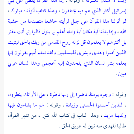
ربك لا مبدل لكلماته
، وقوله :
إن هذا القرآن يقص على بني
إسرائيل أكثر الذي هم فيه يختلفون
،
وهذا كتاب أنزلناه مبارك
،
لو أنزلنا هذا القرآن على جبل لرأيته خاشعا متصدعا من خشية
الله
،
وإذا بدلنا آية مكان آية والله أعلم بما ينزل قالوا إنما أنت مفتر
بل أكثرهم لا يعلمون قل نزله روح القدس من ربك بالحق ليثبت
الذين آمنوا وهدى وبشرى للمسلمين ولقد نعلم أنهم يقولون إنما
يعلمه بشر لسان الذي يلحدون إليه أعجمي وهذا لسان عربي
مبين
.
وقوله :
وجوه يومئذ ناضرة إلى ربها ناظرة
،
على الأرائك ينظرون
،
للذين أحسنوا الحسنى وزيادة
، وقوله :
لهم ما يشاءون فيها
ولدينا مزيد
، وهذا الباب في كتاب الله كثير ، من تدبر القرآن
طالبا للهدى منه تبين له طريق الحق .