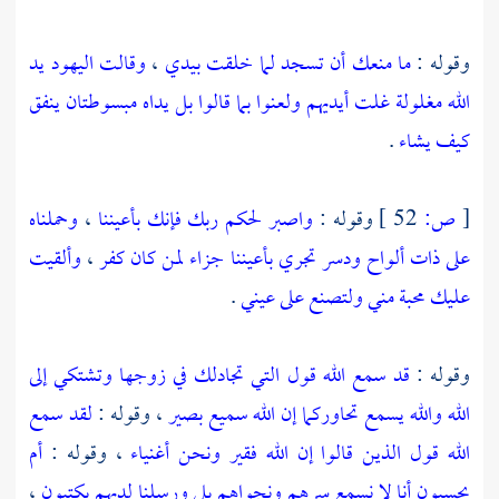
وقوله :
ما منعك أن تسجد لما خلقت بيدي
،
وقالت اليهود يد
الله مغلولة غلت أيديهم ولعنوا بما قالوا بل يداه مبسوطتان ينفق
كيف يشاء
.
[
ص:
52 ]
وقوله :
واصبر لحكم ربك فإنك بأعيننا
،
وحملناه
على ذات ألواح ودسر تجري بأعيننا جزاء لمن كان كفر
،
وألقيت
عليك محبة مني ولتصنع على عيني
.
وقوله :
قد سمع الله قول التي تجادلك في زوجها وتشتكي إلى
الله والله يسمع تحاوركما إن الله سميع بصير
، وقوله :
لقد سمع
الله قول الذين قالوا إن الله فقير ونحن أغنياء
، وقوله :
أم
يحسبون أنا لا نسمع سرهم ونجواهم بلى ورسلنا لديهم يكتبون
،