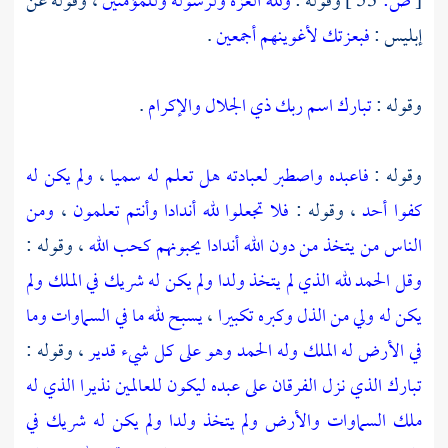
[
ص:
53 ]
وقوله :
ولله العزة ولرسوله وللمؤمنين
، وقوله عن
إبليس :
فبعزتك لأغوينهم أجمعين
.
وقوله :
تبارك اسم ربك ذي الجلال والإكرام
.
وقوله :
فاعبده واصطبر لعبادته هل تعلم له سميا
،
ولم يكن له
كفوا أحد
، وقوله :
فلا تجعلوا لله أندادا وأنتم تعلمون
،
ومن
الناس من يتخذ من دون الله أندادا يحبونهم كحب الله
، وقوله :
وقل الحمد لله الذي لم يتخذ ولدا ولم يكن له شريك في الملك ولم
يكن له ولي من الذل وكبره تكبيرا
،
يسبح لله ما في السماوات وما
في الأرض له الملك وله الحمد وهو على كل شيء قدير
، وقوله :
تبارك الذي نزل الفرقان على عبده ليكون للعالمين نذيرا الذي له
ملك السماوات والأرض ولم يتخذ ولدا ولم يكن له شريك في