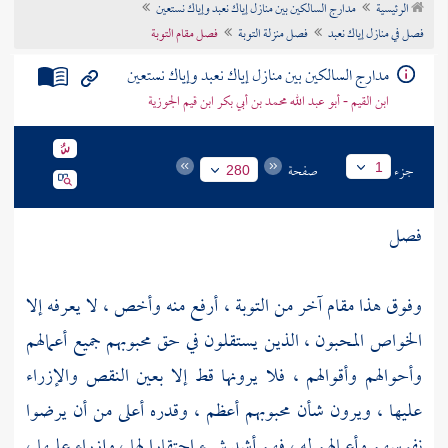
الرئيسية
مدارج السالكين بين منازل إياك نعبد وإياك نستعين
تراجم الأعلام
فصل في منازل إياك نعبد
فصل منزلة التوبة
فصل مقام التوبة
مدارج السالكين بين منازل إياك نعبد وإياك نستعين
ابن القيم - أبو عبد الله محمد بن أبي بكر ابن قيم الجوزية
جزء
صفحة
1
280
فصل
وفوق هذا مقام آخر من التوبة ، أرفع منه وأخص ، لا يعرفه إلا
الخواص المحبون ، الذين يستقلون في حق محبوبهم جميع أعمالهم
وأحوالهم وأقوالهم ، فلا يرونها قط إلا بعين النقص والإزراء
عليها ، ويرون شأن محبوبهم أعظم ، وقدره أعلى من أن يرضوا
نفوسهم وأعمالهم له ، فهم أشد شيء احتقارا لها ، وإزراء عليها ،