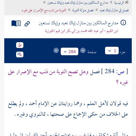
الرئيسية
مدارج السالكين بين منازل إياك نعبد وإياك نستعين
تراجم الأعلام
فصل في منازل إياك نعبد
فصل منزلة التوبة
التوبة من ذنب مع الإصرار على غيره
مدارج السالكين بين منازل إياك نعبد وإياك نستعين
ابن القيم - أبو عبد الله محمد بن أبي بكر ابن قيم الجوزية
جزء
صفحة
1
284
[
ص:
284 ]
فصل
وهل تصح التوبة من ذنب مع الإصرار على
غيره ؟
فيه قولان لأهل العلم ، وهما روايتان عن الإمام
أحمد
، ولم يطلع
على الخلاف من حكى الإجماع على صحتها ،
كالنووي
وغيره .
والمسألة مشكلة ، ولها غور ، ويحتاج الجزم بأحد القولين إلى دليل