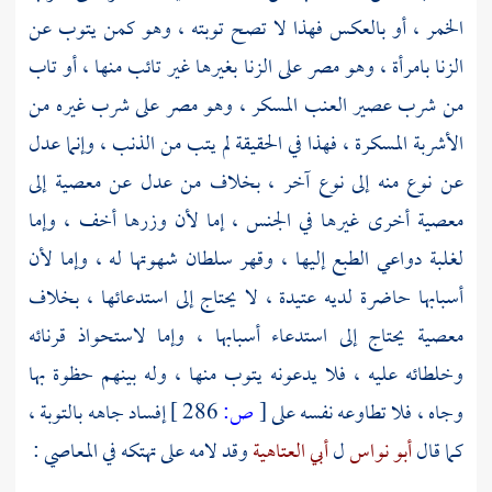
الخمر ، أو بالعكس فهذا لا تصح توبته ، وهو كمن يتوب عن
الزنا بامرأة ، وهو مصر على الزنا بغيرها غير تائب منها ، أو تاب
من شرب عصير العنب المسكر ، وهو مصر على شرب غيره من
الأشربة المسكرة ، فهذا في الحقيقة لم يتب من الذنب ، وإنما عدل
عن نوع منه إلى نوع آخر ، بخلاف من عدل عن معصية إلى
معصية أخرى غيرها في الجنس ، إما لأن وزرها أخف ، وإما
لغلبة دواعي الطبع إليها ، وقهر سلطان شهوتها له ، وإما لأن
أسبابها حاضرة لديه عتيدة ، لا يحتاج إلى استدعائها ، بخلاف
معصية يحتاج إلى استدعاء أسبابها ، وإما لاستحواذ قرنائه
وخلطائه عليه ، فلا يدعونه يتوب منها ، وله بينهم حظوة بها
وجاه ، فلا تطاوعه نفسه على
[
ص:
286 ]
إفساد جاهه بالتوبة ،
كما قال
أبو نواس
ل
أبي العتاهية
وقد لامه على تهتكه في المعاصي :