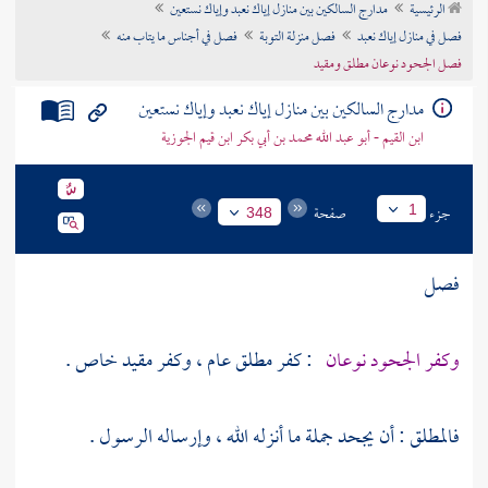
الرئيسية
مدارج السالكين بين منازل إياك نعبد وإياك نستعين
تراجم الأعلام
فصل في منازل إياك نعبد
فصل منزلة التوبة
فصل في أجناس ما يتاب منه
فصل الجحود نوعان مطلق ومقيد
مدارج السالكين بين منازل إياك نعبد وإياك نستعين
ابن القيم - أبو عبد الله محمد بن أبي بكر ابن قيم الجوزية
جزء
صفحة
1
348
فصل
وكفر الجحود نوعان
: كفر مطلق عام ، وكفر مقيد خاص .
فالمطلق : أن يجحد جملة ما أنزله الله ، وإرساله الرسول .