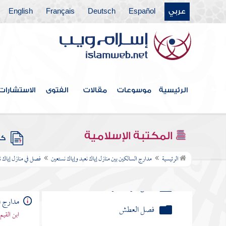
منزلة الإلهام والإفهام والوحي والتحديث
عربي
Español
Deutsch
Français
English
والرؤيا الصادقة
فصل منزلة السكينة
فصل منزلة الطمأنينة
فصل منزلة الهمة
الرئيسية
موسوعات
مقالات
الفتوى
الاستشارات
فصل منزلة المحبة
فصل منزلة الغيرة
المكتبة الإسلامية
كتب
فصل منزلة الشوق
الرئيسية
مدارج السالكين بين منازل إياك نعبد وإياك نستعين
فصل في منازل إياك ن
فصل العطش
فصل منزلة الوجد
مدارج ا
ابن القيم
فصل الدهش