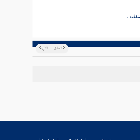
قامة .
السابق
التالي