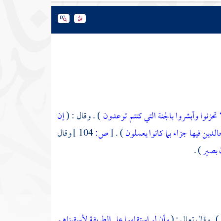
لا تحزنوا وأبشروا بالجنة التي كنتم توعدون
) . وقال : (
إن
لدين فيها جزاء بما كانوا يعملون
) .
[
ص:
104 ]
وقال
ن بصير
) .
) . وقال تعالى : (
وأن لو استقاموا على الطريقة لأسقيناهم