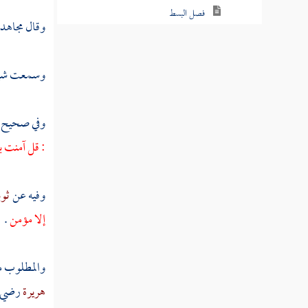
فصل السكر
وقال
مجاهد
فصل الصحو
فصل الاتصال
وسمعت
شي
فصل الانفصال
وفي صحيح
فصل المعرفة
: قل آمنت با
فصل الفناء
فصل البقاء
وفيه عن
ثو
إلا مؤمن
.
فصل التحقيق
فصل التلبيس
والمطلوب من
فصل الوجود
هريرة
رضي ا