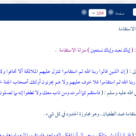
صفحة
104
لاستقامة
 (
إياك نعبد وإياك نستعين
) منزلة الاستقامة
.
لى : (
إن الذين قالوا ربنا الله ثم استقاموا تتنزل عليهم الملائكة ألا تخافوا و
 ربنا الله ثم استقاموا فلا خوف عليهم ولا هم يحزنون أولئك أصحاب الجنة خا
الله عليه وسلم : (
فاستقم كما أمرت ومن تاب معك ولا تطغوا إنه بما تعملو
ستقامة ضد الطغيان . وهو مجاوزة الحدود في كل شيء .
 (
قل إنما أنا بشر مثلكم يوحى إلي أنما إلهكم إله واحد فاستقيموا إليه واستغفروه