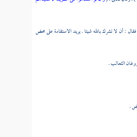
قال : أن لا تشرك بالله شيئا . يريد الاستقامة على محض
روغان الثعالب .
ئض .