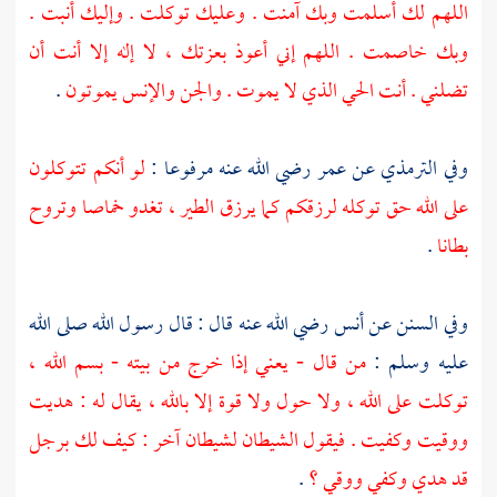
اللهم لك أسلمت وبك آمنت . وعليك توكلت . وإليك أنبت .
وبك خاصمت . اللهم إني أعوذ بعزتك ، لا إله إلا أنت أن
تضلني . أنت الحي الذي لا يموت . والجن والإنس يموتون
.
وفي
الترمذي
عن
عمر
رضي الله عنه مرفوعا :
لو أنكم تتوكلون
على الله حق توكله لرزقكم كما يرزق الطير ، تغدو خماصا وتروح
بطانا
.
وفي السنن عن
أنس
رضي الله عنه قال : قال رسول الله صلى الله
عليه وسلم :
من قال - يعني إذا خرج من بيته - بسم الله ،
توكلت على الله ، ولا حول ولا قوة إلا بالله ، يقال له : هديت
ووقيت وكفيت . فيقول الشيطان لشيطان آخر : كيف لك برجل
قد هدي وكفي ووقي ؟
.