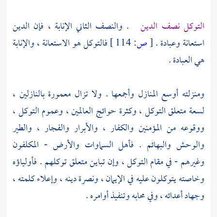
التوكل نصف الدين
. والنصف الثاني الإنابة ، فإن الدين
استعانة وعبادة .
[
ص:
114 ]
فالتوكل هو الاستعانة ، والإنابة
هي العبادة .
ومنزلته أوسع المنازل وأجمعها . ولا تزال معمورة بالنازلين ،
لسعة متعلق التوكل ، وكثرة حوائج العالمين ، وعموم التوكل ،
ووقوعه من المؤمنين والكفار ، والأبرار والفجار ، والطير
والوحش والبهائم . فأهل السماوات والأرض - المكلفون
وغيرهم - في مقام التوكل ، وإن تباين متعلق توكلهم . فأولياؤه
وخاصته يتوكلون عليه في الإيمان ، ونصرة دينه ، وإعلاء كلمته ،
وجهاد أعدائه ، وفي محابه وتنفيذ أوامره .