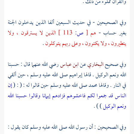
والقرآن مملوء من ذلك .
وفي الصحيحين - في حديث السبعين ألفا الذين يدخلون الجنة
بغير حساب -
هم
[
ص:
113 ]
الذين لا يسترقون ، ولا
يتطيرون ، ولا يكتوون ، وعلى ربهم يتوكلون
.
وفي صحيح
البخاري
عن
ابن عباس
رضي الله عنهما قال : حسبنا
الله ونعم الوكيل . قالها
إبراهيم
صلى الله عليه وسلم ، حين ألقي
في النار . وقالها
محمد
صلى الله عليه وسلم حين قالوا له : ( : (
إن
الناس قد جمعوا لكم فاخشوهم فزادهم إيمانا وقالوا حسبنا الله
ونعم الوكيل
) ) .
وفي الصحيحين : أن رسول الله صلى الله عليه وسلم كان يقول :