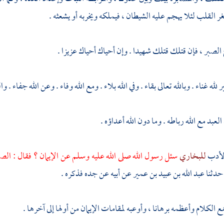
ر القلب لئلا يهجم عليه الشيطان ، فيملكه ويخربه أو يشعثه .
 الصبر ، فإن قتلك قتلك شهيدا . وإن أحياك أحياك عزيزا .
 لله غناء . وبالله تعالى بقاء . وفي الله بلاء . ومع الله وفاء . وعن الله جفاء 
لعبد مع الله رباطه . وما دون الله أعداؤه .
لأدب
للبخاري
سئل رسول الله صلى الله عليه وسلم عن الإيمان ؟ فقال : الص
 حدثنا
عبد الله بن عبيد بن عمير
عن أبيه عن جده فذكره .
 الكلام وأعظمه برهانا ، وأوعبه لمقامات الإيمان من أولها إلى آخرها .