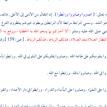
 تعالى : (
اصبروا وصابروا ورابطوا
) . إنه انتقال من الأدنى إلى الأعلى . فالص
و الشد . وسمي المرابط مرابطا لأن المرابطين يربطون خيولهم ينتظرون الفزع .
نبي صلى الله عليه وسلم :
ألا أخبركم بما يمحو الله به الخطايا ، ويرفع به
انتظار الصلاة بعد الصلاة ، فذلكم الرباط ، فذلكم الرباط
.
[
ص:
159 ]
وقا
ا بنفوسكم على طاعة الله . وصابروا بقلوبكم على البلوى في الله . ورابطوا بأس
ا في الله . وصابروا بالله . ورابطوا مع الله .
ا على النعماء . وصابروا على البأساء والضراء . ورابطوا في دار الأعداء . واتقو
فسك ، والمصابرة بينك وبين عدوك ، والمرابطة الثبات وإعداد العدة . وكما أن