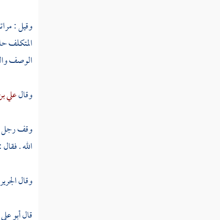
فصل الغربة
وقيل : مرات
فصل الغرق
المتكلف حام
فصل الغيبة
الوصف وال
فصل التمكن
وقال
علي بن
فصل المكاشفة
فصل المشاهدة
وقف رجل 
فصل المعاينة
الله . فقال :
فصل الحياة
وقال
الجري
فصل القبض
فصل البسط
قال
أبو علي