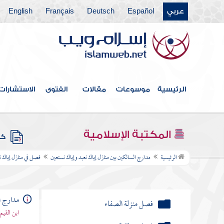
فصل أنواع الصبر
عربي
Español
Deutsch
Français
English
الصبر بالله ولله ومع الله
فصل الصبر أصعب المنازل على
العامة
الرئيسية
موسوعات
مقالات
الفتوى
الاستشارات
فصل درجات الصبر
فصل صبر العامة
المكتبة الإسلامية
كتب
فصل منزلة الرضا
الرئيسية
مدارج السالكين بين منازل إياك نعبد وإياك نستعين
فصل في منازل إياك ن
فصل منزلة الشكر
فصل منزلة الحياء
مدارج ا
فصل منزلة الصدق
ابن القيم