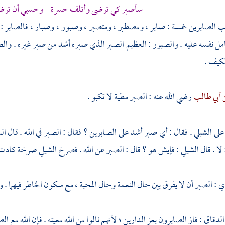
سأصبر كي ترضى وأتلف حسرة وحسبي أن ترضى
ب الصابرين خمسة : صابر ، ومصطبر ، ومتصبر ، وصبور ، وصبار ، فالصابر : أع
ل نفسه عليه . والصبور : العظيم الصبر الذي صبره أشد من صبر غيره . والصبار
كيف .
 أبي طالب
رضي الله عنه : الصبر مطية لا تكبو .
على
الشبلي
. فقال : أي صبر أشد على الصابرين ؟ فقال : الصبر في الله . قال السا
 لا . قال
الشبلي
: فإيش هو ؟ قال : الصبر عن الله . فصرخ
الشبلي
صرخة كادت 
ري
: الصبر أن لا يفرق بين حال النعمة وحال المحبة ، مع سكون الخاطر فيهما . و
 الدقاق
: فاز الصابرون بعز الدارين ؛ لأنهم نالوا من الله معيته . فإن الله مع الص