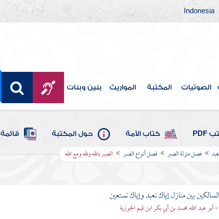
Indonesia
الصوتيات
المكتبة
المواريث
بنين وبنات
 PDF
كتاب الأمة
حول المكتبة
قائمة 
عبد
فصل منزلة الصبر
فصل أنواع الصبر
الصبر بالله ولله ومع الله
لسالكين بين منازل إياك نعبد وإياك نستعين
 - أبو عبد الله محمد بن أبي بكر ابن قيم الجوزية