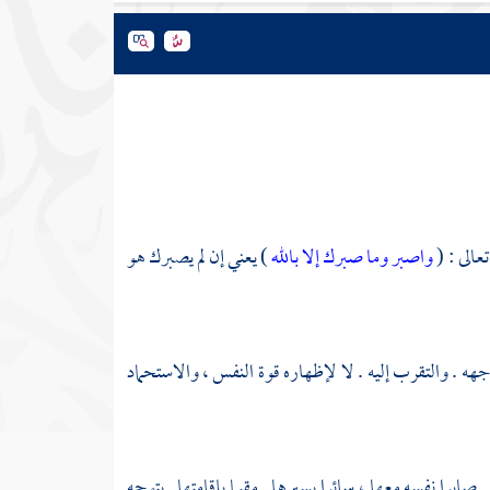
تعالى : (
واصبر وما صبرك إلا بالله
) يعني إن لم يصبرك هو
وجهه . والتقرب إليه . لا لإظهاره قوة النفس ، والاستحماد
 صابرا نفسه معها ، سائرا بسيرها . مقيما بإقامتها . يتوجه