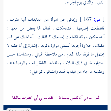
الدنيا . والثاني يوم الجزاء .
[
ص:
167 ]
ويحكى عن امرأة من العابدات أنها عثرت .
فانقطعت إصبعها . فضحكت . فقال لها بعض من معها :
أتضحكين ، وقد انقطعت إصبعك ؟ فقالت : أخاطبك على قدر
عقلك . حلاوة أجرها أنستني مرارة ذكرها . إشارة إلى أن عقله لا
يحتمل ما فوق هذا المقام . من ملاحظة المبتلي . ومشاهدة حسن
اختياره لها في ذلك البلاء ، وتلذذها بالشكر له ، والرضا عنه ،
ومقابلة ما جاء من قبله بالحمد والشكر . كما قيل :
لئن ساءني أن نلتني بمساءة فقد سرني أني خطرت ببالكا