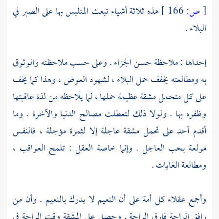
[
ص:
166 ]
هذه ثلاثة أشياء تبعث المتلبس بها على الصبر في
البلاء .
إحداها : ملاحظة حسن الجزاء . وعلى حسب ملاحظته والوثوق
به ومطالعته يخفف حمل البلاء ، لشهود العوض ، وهذا كما يخف
على كل متحمل مشقة عظيمة حملها ، لما يلاحظه من لذة عاقبتها
وظفره بها . ولولا ذلك لتعطلت مصالح الدنيا والآخرة . وما
أقدم أحد على تحمل مشقة عاجلة إلا لثمرة مؤجلة ، فالنفس
مولعة بحب العاجل . وإنما خاصة العقل : تلمح العواقب ،
ومطالعة الغايات .
وأجمع عقلاء كل أمة على أن النعيم لا يدرك بالنعيم . وأن من
رافق الراحة فارق الراحة . وحصل على المشقة وقت الراحة في