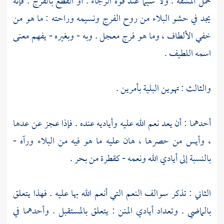
حمل المشقة . ولا سيما عند قوة الرجاء . أو القطع بالفرج . فإنه
يجد في حشو البلاء من روح الفرج ونسيمه وراحته : ما هو من
خفي الألطاف ، وما هو فرج معجل . وبه - وبغيره - يفهم معنى
اسمه اللطيف .
والثالث : تهوين البلية بأمرين .
أحدهما : أن يعد نعم الله عليه وأياديه عنده . فإذا عجز عن عدها
، وأيس من حصرها ، هان عليه ما هو فيه من البلاء ورآه -
بالنسبة إلى أيادي الله ونعمه - كقطرة من بحر .
الثاني : تذكر سوالف النعم التي أنعم الله بها عليه . فهذا يتعلق
بالماضي . وتعداد أيادي المنن : يتعلق بالمستقبل . وأحدهما في