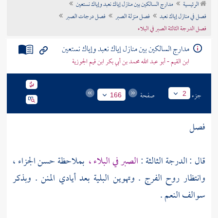
الرئيسية
مدارج السالكين بين منازل إياك نعبد وإياك نستعين
تراجم الأعلام
فصل في منازل إياك نعبد
فصل منزلة الصبر
فصل درجات الصبر
فصل الدرجة الثالثة الصبر في البلاء
مدارج السالكين بين منازل إياك نعبد وإياك نستعين
ابن القيم - أبو عبد الله محمد بن أبي بكر ابن قيم الجوزية
جزء
صفحة
2
166
فصل
قال : الدرجة الثالثة :
الصبر في البلاء ،
بملاحظة حسن الجزاء ،
وانتظار روح الفرج . وتهوين البلية بعد أيادي المنن . وبذكر
سوالف النعم .