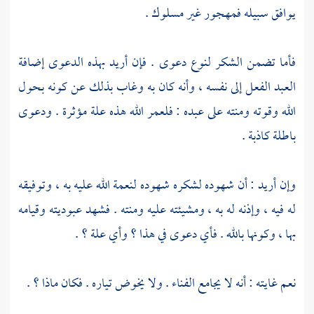
يوافق سبيله فمهجور غير مسلوك .
فأما تضمن الشكر لنوع دعوى . فإن أريد بهذه الدعوى إضافة
العبد الفعل إلى نفسه ، وأنه كان به وغاب بذلك عن كونه بحول
الله وقوته ومنته على عبده : فلعمر الله هذه علة مؤثرة . ودعوى
باطلة كاذبة .
وإن أريد : أن شهوده لشكره شهوده لنعمة الله عليه به ، وتوفيقه
له فيه ، وإذنه له به ، ومشيئته عليه ومنته . فشهد عبوديته وقيامه
بها ، وكونها بالله . فأي دعوى في هذا ؟ وأي علة ؟ .
نعم غايته : أنه لا يجامع الفناء . ولا يخوض تياره . فكان ماذا ؟ .