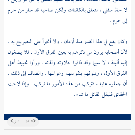
لا حظ سفلي ، متعلق بالكائنات ولكن صاحبه قد سار من حرم
إلى حرم .
وكان يقع لي هذا القدر منذ أزمان . ولا أتجرأ على التصريح به .
لأن أصحابه يرون من ذكرهم به بعين الفرق الأول . فلا يصغون
إليه ألبتة ، لا سيما وقد ذاقوا حلاوته ولذته . ورأوا تخبيط أهل
الفرق الأول ، وتلوثهم بنفوسهم وعوالمها . وانضاف إلى ذلك :
أن جعلوه غاية ، فتركب من هذه الأمور ما تركب . وإذا لاحت
الحقائق فليقل القائل ما شاء .
السابق
التالي