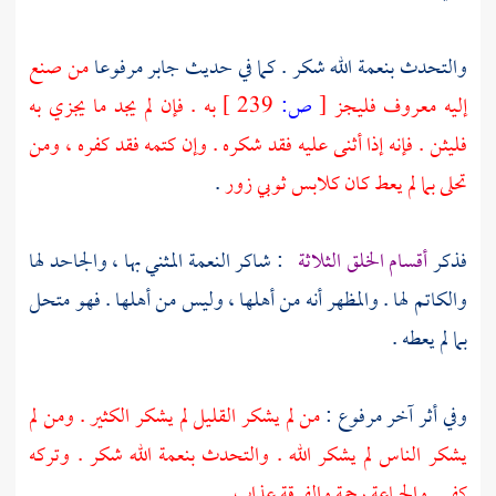
والتحدث بنعمة الله شكر . كما في حديث
جابر
مرفوعا
من صنع
إليه معروف فليجز
[
ص:
239 ]
به . فإن لم يجد ما يجزي به
فليثن . فإنه إذا أثنى عليه فقد شكره . وإن كتمه فقد كفره ، ومن
تحلى بما لم يعط كان كلابس ثوبي زور
.
فذكر
أقسام الخلق الثلاثة
: شاكر النعمة المثني بها ، والجاحد لها
والكاتم لها . والمظهر أنه من أهلها ، وليس من أهلها . فهو متحل
بما لم يعطه .
وفي أثر آخر مرفوع :
من لم يشكر القليل لم يشكر الكثير . ومن لم
يشكر الناس لم يشكر الله . والتحدث بنعمة الله شكر . وتركه
كفر . والجماعة رحمة والفرقة عذاب
.