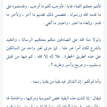
فأنتم جعلتم الفناء غاية . فأوجب لكم ما أوجب . وقدمتموه على
ما قدمه الله ورسوله . فتضمن ذلك تقديم ما أخر ، وتأخير ما
قدم . وإلغاء ما اعتبر ، واعتبار ما ألغي .
ولولا منة الله على الصادقين منكم بتحكيم الرسالة ، والتقيد
بالشرع لكان أمرا غير هذا . كما جرى لغير واحد من السالكين
على هذه الطريق الخطرة . فلا إله إلا الله . كم فيها من قتيل
وسليب ، وجريح وأسير وطريد ؟ .
وأما قولكم : إن الشاكر فيه بقية من بقايا رسمه .
فيقال : إذا كانت هذه البقية محض العبودية ومركبها ، والحاملة لها
: فأي نقص في هذا ؟ فإن العبودية لا تقوم بنفسها . وإنما تقوم