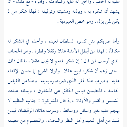
عليه به الحكم ، وأخبر أنه غاية رضاه منه . وأمره - مع ذلك - أن
يشهد أن شكره به ، وبإذنه ومشيئته وتوفيقه : فهذا شكر من لم
يكن لمن يزل . وهو محض العبودية .
وأما ضربكم مثل كسوة السلطان لعبده ، وأخذه في الشكر له
مكافأة : فهذا من أبطل الأمثلة عقلا ونقلا وفطرة . وهو الحجاب
الذي أوجب لمن قال : إن شكر المنعم لا يجب عقلا ، ما قال ذلك
. حتى زعم أن شكره قبيح عقلا . ولولا الشرع لما حسن الإقدام
عليه . وضرب هذا المثل الذي ضربتموه بعينه . وهذا من القياس
الفاسد ، المتضمن قياس الخالق على المخلوق ، وبمثله عبدت
الشمس والقمر والأوثان ، إذ قال المشركون : جناب العظيم لا
يهجم عليه بغير وسائل ووسائط . وسرت هاتان الرقيقتان فيمن
فسد من أهل التعبد وأهل النظر والبحث . والمعصوم من عصمه