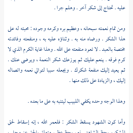
عليه . تحتاج إلى شكر آخر . وهلم جرا .
ومن تمام نعمته سبحانه ، وعظيم بره وكرمه وجوده : محبته له على
هذا الشكر . ورضاه منه به . وثناؤه عليه به ، ومنفعته وفائدته
مختصة بالعبد . لا تعود منفعته على الله . وهذا غاية الكرم الذي لا
كرم فوقه . ينعم عليك ثم يوزعك شكر النعمة ، ويرضى عنك .
ثم يعيد إليك منفعة شكرك . ويجعله سببا لتوالي نعمه واتصاله
إليك ، والزيادة على ذلك منها .
وهذا الوجه وحده يكفي اللبيب ليتنبه به على ما بعده .
وأما كون الشهود يسقط الشكر : فلعمر الله ، إنه إسقاط لحق
المشكور بحظ الشاهد . نعم بحظ عظيم متعلق بالحق عز وجل ،