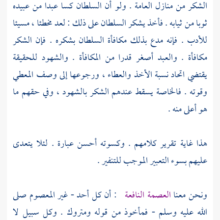
الشكر من منازل العامة . ولو أن السلطان كسا عبدا من عبيده
ثوبا من ثيابه . فأخذ يشكر السلطان على ذلك : لعد مخطئا ، مسيئا
للأدب . فإنه مدع بذلك مكافأة السلطان بشكره . فإن الشكر
مكافأة . والعبد أصغر قدرا من المكافأة . والشهود للحقيقة
يقتضي اتحاد نسبة الأخذ والعطاء ، ورجوعها إلى وصف المعطي
وقوته . فالخاصة يسقط عندهم الشكر بالشهود ، وفي حقهم ما
هو أعلى منه .
هذا غاية تقرير كلامهم . وكسوته أحسن عبارة . لئلا يتعدى
عليهم بسوء التعبير الموجب للتنفير .
ونحن معنا
العصمة النافعة
: أن كل أحد - غير المعصوم صلى
الله عليه وسلم - فمأخوذ من قوله ومتروك . وكل سبيل لا