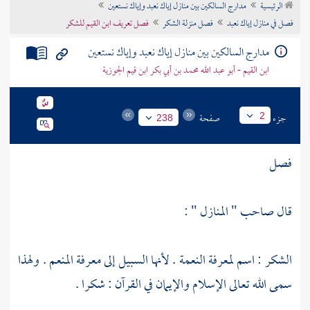
الرئيسية
مدارج السالكين بين منازل إياك نعبد وإياك نستعين
تراجم الأعلام
فصل في منازل إياك نعبد
فصل منزلة الشكر
فصل تعريف ابن القيم للشكر
مدارج السالكين بين منازل إياك نعبد وإياك نستعين
ابن القيم - أبو عبد الله محمد بن أبي بكر ابن قيم الجوزية
جزء
صفحة
2
238
فصل
قال صاحب " المنازل " :
الشكر : اسم لمعرفة النعمة . لأنها السبيل إلى معرفة المنعم . ولهذا
سمى الله تعالى الإسلام والإيمان في القرآن : شكرا .