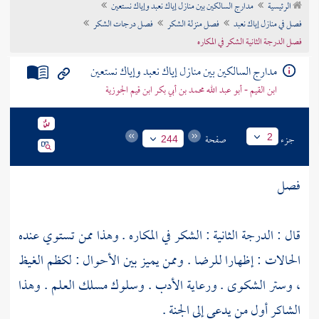
الرئيسية
مدارج السالكين بين منازل إياك نعبد وإياك نستعين
تراجم الأعلام
فصل في منازل إياك نعبد
فصل منزلة الشكر
فصل درجات الشكر
فصل الدرجة الثانية الشكر في المكاره
مدارج السالكين بين منازل إياك نعبد وإياك نستعين
ابن القيم - أبو عبد الله محمد بن أبي بكر ابن قيم الجوزية
جزء
صفحة
2
244
فصل
قال : الدرجة الثانية : الشكر في المكاره . وهذا ممن تستوي عنده
الحالات : إظهارا للرضا . وممن يميز بين الأحوال : لكظم الغيظ
، وستر الشكوى . ورعاية الأدب . وسلوك مسلك العلم . وهذا
الشاكر أول من يدعى إلى الجنة .