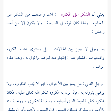
يعني أن
الشكر على المكاره
: أشد وأصعب من الشكر على
المحاب . ولهذا كان فوقه في الدرجة . ولا يكون إلا من أحد
رجلين :
إما رجل لا يميز بين الحالات : بل يستوي عنده المكروه
والمحبوب . فشكر هذا : إظهار منه للرضا بما نزل به . وهذا مقام
الرضا .
الرجل الثاني : من يميز بين الأحوال . فهو لا يحب المكروه . ولا
يرضى بنزوله به . فإذا نزل به مكروه شكر الله تعالى عليه ، فكان
شكره كظما للغيظ الذي أصابه ، وسترا للشكوى ، ورعاية منه
للأدب ، وسلوكا لمسلك العلم . فإن العلم والأدب يأمران بشكر