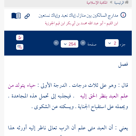
الرئيسية
المكتبة الإسلامية
تراجم الأعلام
مدارج السالكين بين منازل إياك نعبد وإياك نستعين
ابن القيم - أبو عبد الله محمد بن أبي بكر ابن قيم الجوزية
جزء
صفحة
2
254
فصل
قال : وهو على ثلاث درجات . الدرجة الأولى :
حياء يتولد من
علم العبد بنظر الحق إليه
. فيجذبه إلى تحمل هذه المجاهدة .
ويحمله على استقباح الجناية . ويسكته عن الشكوى .
يعني : أن العبد متى علم أن الرب تعالى ناظر إليه أورثه هذا