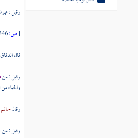
فصل توحيد الخاصة
وقيل : نهو
[
ص:
346 ]
قال
الدقاق
وقيل : من
ص
والحياء من 
وقال
حاتم 
وقيل : من ح