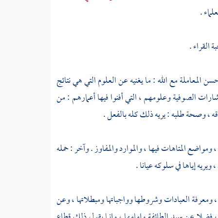
لماء .
 القراء .
 المعاملة مع الله : ما يغنيه عن العلوم التي هي نتائج
إشارات
الصوفية
وعلومهم ، التي أفنوا فيها أعمارهم : من
ه ، وصحة طلبه : يريه ذلك كله بالفعل .
 ومواضع المتاهات فيها ، والموارد والمفاوز . وآخر : حمله
ريه إياها في سلوكه عيانا .
 ، ومعرفة العبادات وشروطها وواجباتها ومبطلاتها ، وعن
فضلا عن سيد الطائفة وإمامها ، وإنما يقول ذلك قطاع