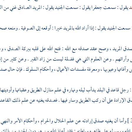
د
يقول : سمعت
جعفرا
يقول : سمعت
الجنيد
يقول : المريد الصادق غني من الع
: سمعت
الجنيد
يقول : إذا أراد الله بالمريد خيرا : أوقعه إلى
الصوفية
. ومنعه صحبة
دق المريد ، وصح عقد صدقه مع الله : فتح الله على قلبه ببركة الصدق ، وحسن
س وآرائهم . وعن العلوم التي هي فضلة ليست من زاد القبر . وعن كثير من 
 وآفاتها وعيوبها ، ومعرفة مفسدات الأعمال ، وأحكام السلوك . فإن حال صدق
رجل قاعد في البلد يدأب ليله ونهاره في علم منازل الطريق وعقباتها وأوديتها ،
الإرادة على أن ركب الطريق وسار فيها . فصدقه يغنيه عن علم ذلك القاعد ، وي
وأما أن يغنيه صدق إرادته عن علم الحلال والحرام ، وأحكام الأمر والنهي
لله ورسوله على ظاهره وباطنه : فقد أعاذ الله من هو دون
الجنيد
من ذلك ، 