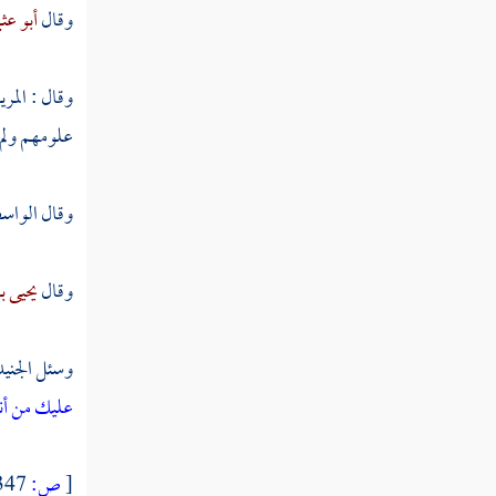
وقال
أبو عث
وقال : المر
علومهم ولم 
وقال
الواس
وقال
يحيى ب
وسئل
الجني
عليك من أنب
[
ص:
347 ]