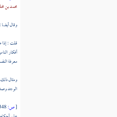
محمد بن مخل
وقال أيضا 
قلت : إذا ص
أفكار النا
معرفة النفس
ومثال ذلك : 
الوجد وصدق 
[
ص:
348 ]
علم أحكام ا