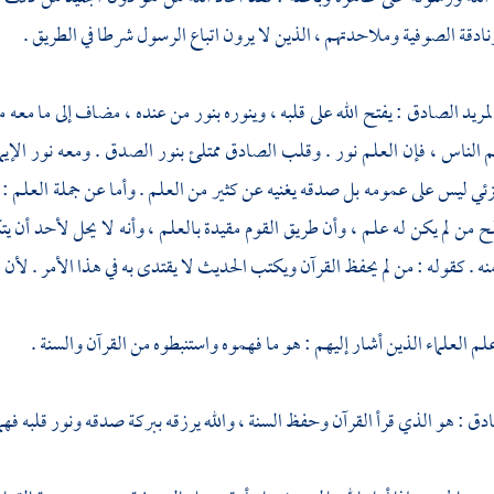
نادقة
الصوفية
وملاحدتهم ، الذين لا يرون اتباع الرسول شرطا في الطريق .
مريد الصادق : يفتح الله على قلبه ، وينوره بنور من عنده ، مضاف إلى ما معه م
 الناس ، فإن العلم نور . وقلب الصادق ممتلئ بنور الصدق . ومعه نور الإيمان
ئي ليس على عمومه بل صدقه يغنيه عن كثير من العلم . وأما عن جملة العلم :
فلح من لم يكن له علم ، وأن طريق القوم مقيدة بالعلم ، وأنه لا يحل لأحد أن ي
ه . كقوله : من لم يحفظ القرآن ويكتب الحديث لا يقتدى به في هذا الأمر . لأن 
م العلماء الذين أشار إليهم : هو ما فهموه واستنبطوه من القرآن والسنة .
دق : هو الذي قرأ القرآن وحفظ السنة ، والله يرزقه ببركة صدقه ونور قلبه فهما