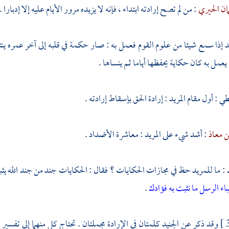
مان الحيري
: من لم تصح إرادته ابتداء ، فإنه لا يزيده مرور الأيام عليه إلا إدبارا .
يد إذا سمع شيئا من علوم القوم فعمل به : صار حكمة في قلبه إلى آخر عمره ين
يعمل به كان حكاية يحفظها أياما ثم ينساها .
طي
: أول مقام المريد : إرادة الحق بإسقاط إرادته .
ن معاذ
: أشد شيء على المريد : معاشرة الأضداد .
د
: ما للمريد حظ في مجازات الحكايات ؟ فقال : الحكايات جند من جند الله يثبت 
اء الرسل ما نثبت به فؤادك
.
وقد ذكر عن
الجنيد
كلمتان في الإرادة مجملتان . تحتاج كل منهما إلى تفسير