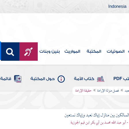
Indonesia
الصوتيات
المكتبة
المواريث
بنين وبنات
 PDF
كتاب الأمة
حول المكتبة
قائمة 
عبد
فصل منزلة الإرادة
حقيقة الإرادة
لسالكين بين منازل إياك نعبد وإياك نستعين
 - أبو عبد الله محمد بن أبي بكر ابن قيم الجوزية