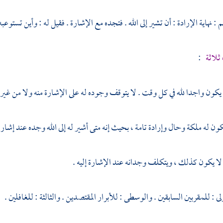
 نهاية الإرادة : أن تشير إلى الله . فتجده مع الإشارة . فقيل له : وأين تستوعبه 
 ثلاثة
:
 يكون واجدا لله في كل وقت . لا يتوقف وجوده له على الإشارة منه ولا من غيره
يكون له ملكة وحال وإرادة تامة ، بحيث إنه متى أشير له إلى الله وجده عند إشارة 
 لا يكون كذلك ، ويتكلف وجدانه عند الإشارة إليه .
ولى : للمقربين السابقين . والوسطى : للأبرار المقتصدين . والثالثة : للغافلين .