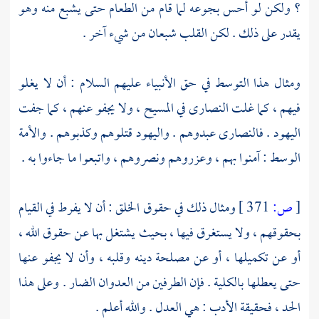
؟ ولكن لو أحس بجوعه لما قام من الطعام حتى يشبع منه وهو
يقدر على ذلك . لكن القلب شبعان من شيء آخر .
ومثال هذا التوسط في حق الأنبياء عليهم السلام : أن لا يغلو
فيهم ، كما غلت
النصارى
في
المسيح ،
ولا يجفو عنهم ، كما جفت
اليهود
.
فالنصارى
عبدوهم .
واليهود
قتلوهم وكذبوهم . والأمة
الوسط : آمنوا بهم ، وعزروهم ونصروهم ، واتبعوا ما جاءوا به .
[
ص:
371 ]
ومثال ذلك في حقوق الخلق : أن لا يفرط في القيام
بحقوقهم ، ولا يستغرق فيها ، بحيث يشتغل بها عن حقوق الله ،
أو عن تكميلها ، أو عن مصلحة دينه وقلبه ، وأن لا يجفو عنها
حتى يعطلها بالكلية . فإن الطرفين من العدوان الضار . وعلى هذا
الحد ، فحقيقة الأدب : هي العدل . والله أعلم .