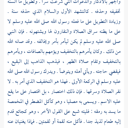
والجهر بالأذكار والدعوات التي شرعت سرا . وتطويل ما السنة
تخفيفه وحذفه . كالتشهد الأول والسلام الذي حذفه سنة .
وزيادة التطويل على ما فعله رسول الله صلى الله عليه وسلم لا
على ما يظنه سراق الصلاة والنقارون لها ويشتهونه . فإن النبي
صلى الله عليه وسلم لم يكن ليأمر بأمر ويخالفه . وقد صانه الله
من ذلك . وكان يأمرهم بالتخفيف ويؤمهم بالصافات ، ويأمرهم
بالتخفيف وتقام صلاة الظهر ، فيذهب الذاهب إلى
البقيع
،
فيقضي حاجته . ويأتي أهله ويتوضأ . ويدرك رسول الله صلى الله
عليه وسلم في الركعة الأولى . فهذا هو التخفيف الذي أمر به . لا
نقر الصلاة وسرقها . فإن ذلك اختصار ، بل اقتصار على ما يقع
عليه الاسم . ويسمى به مصليا ، وهو كأكل المضطر في المخمصة
ما يسد به رمقه : فليته شبع على القول الآخر ، وهو كجائع قدم
إليه طعام لذيذ جدا . فأكل منه لقمة أو لقمتين . فماذا يغنيان عنه