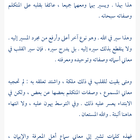
هذا بهذا . ويسير بهما ومعهما جميعا ، عاكفا بقلبه على المتكلم
وصفاته سبحانه .
وهذا سير في الله . وهو نوع آخر أعلى وأرفع من مجرد المسير إليه .
ولا ينقطع بذلك سيره إليه . بل يدرج سيره . فإن سير القلب في
معاني أسمائه وصفاته وتوحيده ومعرفته .
ومتى بقيت للقلب في ذلك ملكة ، واشتد تعلقه به : لم تحجبه
معاني المسموع ، وصفات المتكلم بعضها عن بعض ، ولكن في
الابتداء يعسر عليه ذلك . وفي التوسط يهون عليه ، ولا انتهاء
هاهنا ألبتة . والله المستعان .
فهذه كلمات تشير إلى معاني سماع أهل المعرفة والإيمان ،