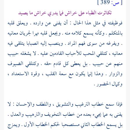
[
ص:
389 ]
تكاثرت الظباء على خراش فما يدري خراش ما يصيد
فوظيفته في مثل هذا الحال : أن يفنى عن وارده . ويعلق قلبه
بالمتكلم . وكأنه يسمع كلامه منه . ويجعل قلبه نهرا لجريان معانيه
. ويفرغه من سوى فهم المراد . وينصب إليه انصبابا يتلقى فيه
معانيه ، كتلقي المحب للأحباب القادمين عليه . لا يشغله حبيب
منهم عن حبيب . بل يعطى كل قادم حقه . وكتلقي الضيوف
والزوار . وهذا إنما يكون مع سعة القلب ، وقوة الاستعداد ،
وكمال الحضور .
فإذا سمع خطاب الترغيب والتشويق ، واللطف والإحسان : لا
يفنى به عما يجيء بعده من خطاب التخويف والترهيب والعدل .
بل يسمع الخطاب الثاني مستصحبا لحكم الخطاب الأول . ويمزج