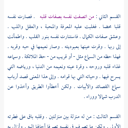
القسم الثاني :
من اتصفت نفسه بصفات قلبه
. فصارت نفسه
قلبا محضا . فغلبت عليه المعرفة والمحبة ، والعقل واللب .
وعشق صفات الكمال . فاستنارت نفسه بنور القلب . واطمأنت
إلى ربها . وقرت عينها بعبوديته . وصار نعيمها في حبه وقربه .
فهذا حظه من السماع مثل - أو قريب من - حظ الملائكة . وسماعه
غذاء قلبه وروحه ، وقرة عينه ونعيمه من الدنيا ، ورياضه التي
يسرح فيها . وحياته التي بها قوامه . وإلى هذا المعنى قصد أرباب
سماع القصائد والأبيات . ولكن أخطأوا الطريق وأخذوا عن
الدرب شمالا ووراء .
القسم الثالث : من له منزلة بين منزلتين . وقلبه باق على فطرته
الأولى . ولكن ما تصرف في نفسه تصرفا أحالها إليه . وأزال به