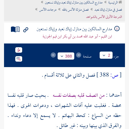
الرئيسية
مدارج السالكين بين منازل إياك نعبد وإياك نستعين
تراجم الأعلام
فصل في منازل إياك نعبد
فصل منزلة الأنس بالله
درجات الأنس
الدرجة الأولى الأنس بالشواهد
مدارج السالكين بين منازل إياك نعبد وإياك نستعين
ابن القيم - أبو عبد الله محمد بن أبي بكر ابن قيم الجوزية
جزء
صفحة
2
388
[
ص:
388 ]
فصل والثاني على ثلاثة أقسام .
أحدهما :
من اتصف قلبه بصفات نفسه
. بحيث صار قلبه نفسا
محضة . فغلبت عليه آفات الشهوات ، ودعوات الهوى . فهذا
حظه من السماع : كحظ البهائم . لا يسمع إلا دعاء ونداء .
والفرق الذي بينها وبينه : غير طائل .