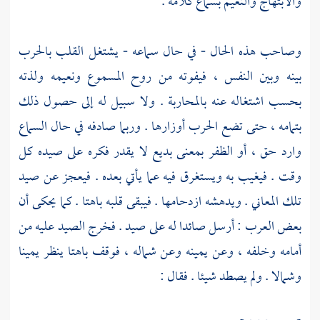
والابتهاج والنعيم بسماع كلامه .
وصاحب هذه الحال - في حال سماعه - يشتغل القلب بالحرب
بينه وبين النفس ، فيفوته من روح المسموع ونعيمه ولذته
بحسب اشتغاله عنه بالمحاربة . ولا سبيل له إلى حصول ذلك
بتمامه ، حتى تضع الحرب أوزارها . وربما صادفه في حال السماع
وارد حق ، أو الظفر بمعنى بديع لا يقدر فكره على صيده كل
وقت . فيغيب به ويستغرق فيه عما يأتي بعده . فيعجز عن صيد
تلك المعاني . ويدهشه ازدحامها . فيبقى قلبه باهتا . كما يحكى أن
بعض العرب : أرسل صائدا له على صيد . فخرج الصيد عليه من
أمامه وخلفه ، وعن يمينه وعن شماله ، فوقف باهتا ينظر يمينا
وشمالا . ولم يصطد شيئا . فقال :