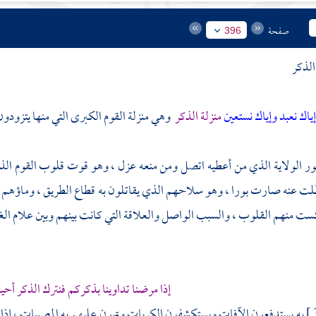
صفحة
396
الذكر
ياك نعبد وإياك نستعين
منزلة الذكر
وهي منزلة القوم الكبرى التي منها يتزودون و
ر الولاية الذي من أعطيه اتصل ومن منعه عزل ، وهو قوت قلوب القوم الذي
طلت عنه صارت بورا ، وهو سلاحهم الذي يقاتلون به قطاع الطريق ، وماؤهم 
ست منهم القلوب ، والسبب الواصل والعلاقة التي كانت بينهم وبين علام الغ
إذا مرضنا تداوينا بذكركم فنترك الذكر أحيا
به يستدفعون الآفات ويستكشفون الكربات وتهون عليهم به المصيبات ، إذا أظ