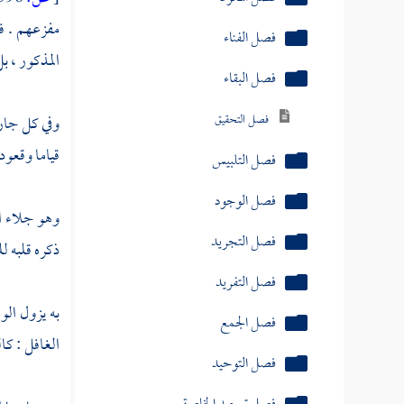
مفزعهم . فه
فصل الفناء
المذكور ، بل
فصل البقاء
فصل التحقيق
وفي كل جارح
قياما وقعود
فصل التلبيس
فصل الوجود
وهو جلاء الق
فصل التجريد
ذكره قلبه ل
فصل التفريد
به يزول الو
فصل الجمع
الغافل : كال
فصل التوحيد