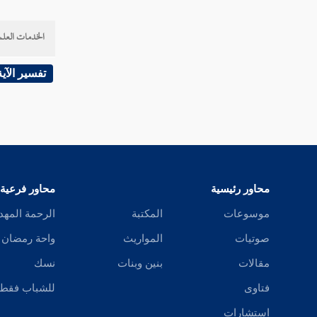
الخدمات العلم
تفسير الآية
محاور رئيسية
محاور فرعية
موسوعات
المكتبة
الرحمة المهد
صوتيات
المواريث
واحة رمضان
مقالات
بنين وبنات
نسك
فتاوى
للشباب فقط
استشارات