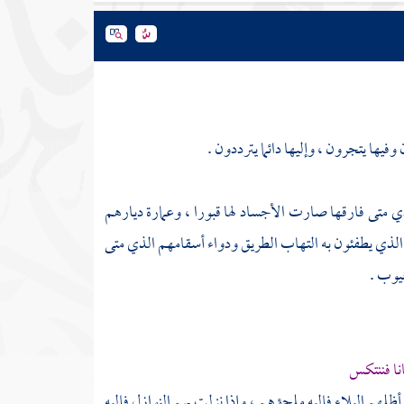
فيها يتجرون ، وإليها دائما يترددون .
 متى فارقها صارت الأجساد لها قبورا ، وعمارة ديارهم
الذي يطفئون به التهاب الطريق ودواء أسقامهم الذي متى
يوب .
نا فننتكس
لهم البلاء فإليه ملجؤهم ، وإذا نزلت بهم النوازل فإليه