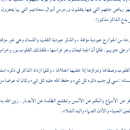
و رياض جنتهم التي فيها يتقلبون ورءوس أموال سعادتهم التي بها يتجرون 
 يدع الذاكر مذكورا .
ة من الجوارح عبودية مؤقتة ، والذكر عبودية القلب واللسان وهي غير مؤقت
ا وعلى جنوبهم . فكما أن الجنة قيعان وهو غراسها ، فكذلك القلوب بور وخراب
لوب وصقالها ودواؤها إذا غشيها اعتلالها ، وكلما ازداد الذاكر في ذكره استغراق
لسانه : نسي في جنب ذكره كل شيء وحفظ الله عليه كل شيء وكان له عوضا من
قر عن الأسماع والبكم عن الألسن وتنقشع الظلمة عن الأبصار . زين الله به أ
عين العمياء والأذن الصماء واليد الشلاء .