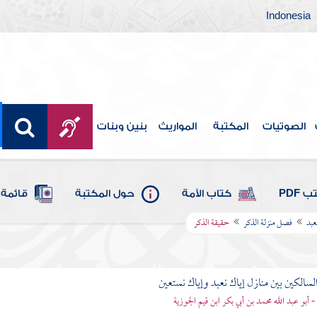
Indonesia
الصوتيات
المكتبة
المواريث
بنين وبنات
 PDF
كتاب الأمة
حول المكتبة
قائمة 
عبد
فصل منزلة الذكر
حقيقة الذكر
لسالكين بين منازل إياك نعبد وإياك نستعين
 - أبو عبد الله محمد بن أبي بكر ابن قيم الجوزية