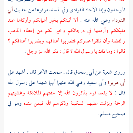
الموحدون وإما الآحاد الفرادى وفي المسند مرفوعا من حديث
أبي
الدرداء
رضي الله عنه :
ألا أنبئكم بخير أعمالكم وأزكاها عند
مليككم وأرفعها في درجاتكم وخير لكم من إعطاء الذهب
والفضة وأن تلقوا عدوكم فتضربوا أعناقهم ويضربوا أعناقكم ؟
قالوا : وما ذاك يا رسول الله ؟ قال : ذكر الله عز وجل
.
وروى
شعبة
عن
أبي إسحاق
قال : سمعت
الأغر
قال : أشهد على
أبي هريرة
وأبي سعيد
رضي الله عنهما أنهما شهدا على رسول الله
قال :
لا يقعد قوم يذكرون الله إلا حفتهم الملائكة وغشيتهم
الرحمة ونزلت عليهم السكينة وذكرهم الله فيمن عنده
وهو في
صحيح
مسلم
.