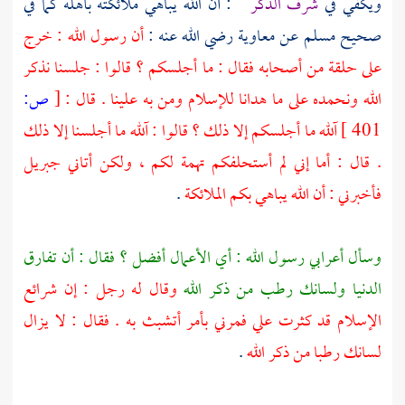
ويكفي في
شرف الذكر
: أن الله يباهي ملائكته بأهله كما في
صحيح
مسلم
عن
معاوية
رضي الله عنه :
أن رسول الله : خرج
على حلقة من أصحابه فقال : ما أجلسكم ؟ قالوا : جلسنا نذكر
الله ونحمده على ما هدانا للإسلام ومن به علينا . قال :
[
ص:
401 ]
آلله ما أجلسكم إلا ذلك ؟ قالوا : آلله ما أجلسنا إلا ذلك
. قال : أما إني لم أستحلفكم تهمة لكم ، ولكن أتاني
جبريل
فأخبرني : أن الله يباهي بكم الملائكة
.
وسأل أعرابي رسول الله : أي الأعمال أفضل ؟ فقال : أن تفارق
الدنيا ولسانك رطب من ذكر الله
وقال له رجل : إن شرائع
الإسلام قد كثرت علي فمرني بأمر أتشبث به . فقال : لا يزال
لسانك رطبا من ذكر الله
.