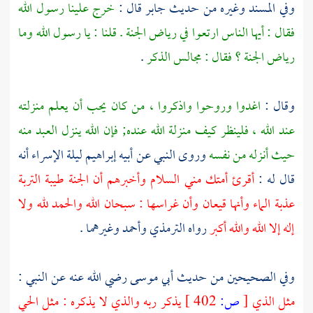
وفي المسند وغيره من حديث
جابر
قال :
خرج علينا رسول الله
فقال : أيها الناس ارتعوا في رياض الجنة . قلنا : يا رسول الله وما
رياض الجنة ؟ فقال : مجالس الذكر
.
وقال :
اغدوا وروحوا واذكروا ، من كان يحب أن يعلم منزلته
عند الله ، فلينظر كيف منزلة الله عنده; فإن الله ينزل العبد منه
حيث أنزله من نفسه
وروى النبي عن أبيه
إبراهيم
ليلة الإسراء أنه
قال له :
أقرئ أمتك مني السلام وأخبرهم أن الجنة طيبة التربة
عذبة الماء وأنها قيعان وأن غراسها : سبحان الله والحمد لله ولا
إله إلا الله والله أكبر
رواه
الترمذي
وأحمد
وغيرهما .
وفي الصحيحين من حديث
أبي موسى
رضي الله عنه عن النبي :
مثل الذي
[
ص:
402 ]
يذكر ربه والذي لا يذكره : مثل الحي