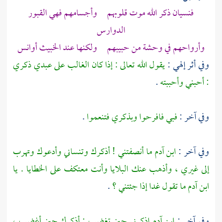
فنسيان ذكر الله موت قلوبهم وأجسامهم فهي القبور
الدوارس
وأرواحهم في وحشة من حبيبهم ولكنها عند الخبيث أوانس
وفي أثر إلهي :
يقول الله تعالى : إذا كان الغالب على عبدي ذكري
: أحبني وأحببته
.
وفي آخر :
فبي فافرحوا وبذكري فتنعموا
.
وفي آخر :
ابن آدم ما أنصفتني ! أذكرك وتنساني وأدعوك وتهرب
إلى غيري ، وأذهب عنك البلايا وأنت معتكف على الخطايا . يا
ابن آدم ما تقول غدا إذا جئتني ؟
.
وفي آخر :
ابن آدم اذكرني حين تغضب : أذكرك حين أغضب ،