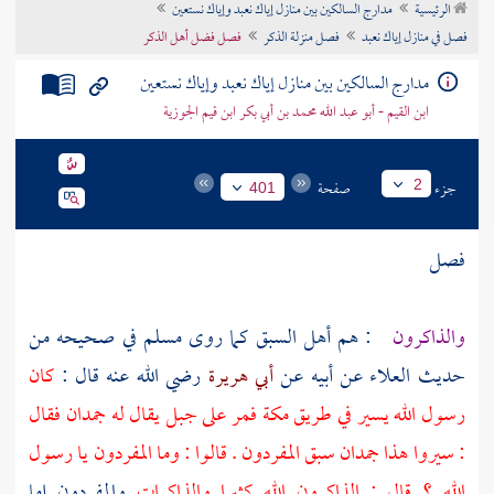
الرئيسية
مدارج السالكين بين منازل إياك نعبد وإياك نستعين
تراجم الأعلام
فصل في منازل إياك نعبد
فصل منزلة الذكر
فصل فضل أهل الذكر
مدارج السالكين بين منازل إياك نعبد وإياك نستعين
ابن القيم - أبو عبد الله محمد بن أبي بكر ابن قيم الجوزية
جزء
صفحة
2
401
فصل
والذاكرون
: هم أهل السبق كما روى
مسلم
في صحيحه من
حديث
العلاء
عن أبيه عن
أبي هريرة
رضي الله عنه قال :
كان
رسول الله يسير في طريق
مكة
فمر على جبل يقال له
جمدان
فقال
: سيروا هذا
جمدان
سبق المفردون . قالوا : وما المفردون يا رسول
الله ؟ قال : الذاكرون الله كثيرا والذاكرات
والمفردون إما