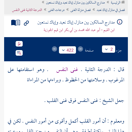
الرئيسية
مدارج السالكين بين منازل إياك نعبد وإياك نستعين
تراجم الأعلام
فصل في منازل إياك نعبد
فصل منزلة الغنى
درجات الغنى
الدرجة الثانية غنى النفس
مدارج السالكين بين منازل إياك نعبد وإياك نستعين
ابن القيم - أبو عبد الله محمد بن أبي بكر ابن قيم الجوزية
جزء
صفحة
2
422
قال : الدرجة الثانية .
غنى النفس
. وهو استقامتها على
المرغوب . وسلامتها من الحظوظ . وبراءتها من المراءاة
جعل الشيخ : غنى النفس فوق غنى القلب .
ومعلوم : أن أمور القلب أكمل وأقوى من أمور النفس . لكن في
هذا الترتيب نكتة لطيفة . وهي أن النفس من جند القلب ورعيته