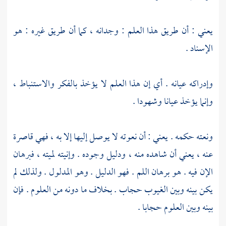
يعني : أن طريق هذا العلم : وجدانه ، كما أن طريق غيره : هو
الإسناد .
وإدراكه عيانه . أي إن هذا العلم لا يؤخذ بالفكر والاستنباط ،
وإنما يؤخذ عيانا وشهودا .
ونعته حكمه . يعني : أن نعوته لا يوصل إليها إلا به ، فهي قاصرة
عنه ، يعني أن شاهده منه ، ودليل وجوده . وإنيته لميته ، فبرهان
الإن فيه . هو برهان اللم . فهو الدليل . وهو المدلول . ولذلك لم
يكن بينه وبين الغيوب حجاب . بخلاف ما دونه من العلوم . فإن
بينه وبين العلوم حجابا .