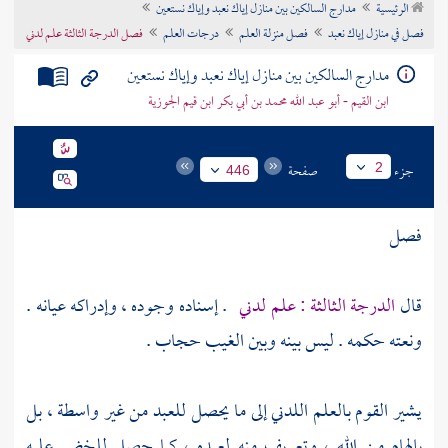
الرئيسية
مدارج السالكين بين منازل إياك نعبد وإياك نستعين
تراجم الأعلام
فصل في منازل إياك نعبد
فصل منزلة العلم
درجات العلم
فصل الدرجة الثالثة علم لدني
مدارج السالكين بين منازل إياك نعبد وإياك نستعين
ابن القيم - أبو عبد الله محمد بن أبي بكر ابن قيم الجوزية
جزء
صفحة
2
446
فصل
قال
الدرجة الثالثة : علم لدني
. إسناده وجوده ، وإدراكه عيانه .
ونعته حكمه . ليس بينه وبين الغيب حجاب .
يشير القوم بالعلم اللدني إلى ما يحصل للعبد من غير واسطة ، بل
بإلهام من الله ، وتعريف منه لعبده ، كما حصل
للخضر
عليه