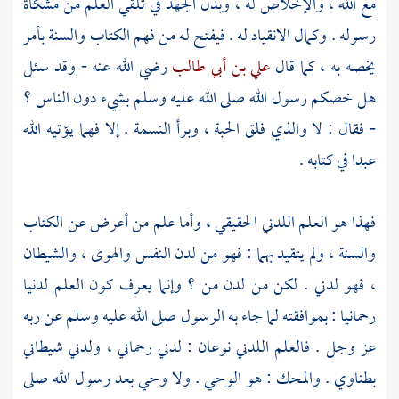
مع الله ، والإخلاص له ، وبذل الجهد في تلقي العلم من مشكاة
رسوله . وكمال الانقياد له . فيفتح له من فهم الكتاب والسنة بأمر
يخصه به ، كما قال
علي بن أبي طالب
رضي الله عنه - وقد سئل
هل خصكم رسول الله صلى الله عليه وسلم بشيء دون الناس ؟
- فقال : لا والذي فلق الحبة ، وبرأ النسمة . إلا فهما يؤتيه الله
عبدا في كتابه .
فهذا هو العلم اللدني الحقيقي ، وأما علم من أعرض عن الكتاب
والسنة ، ولم يتقيد بهما : فهو من لدن النفس والهوى ، والشيطان
، فهو لدني . لكن من لدن من ؟ وإنما يعرف كون العلم لدنيا
رحمانيا : بموافقته لما جاء به الرسول صلى الله عليه وسلم عن ربه
عز وجل . فالعلم اللدني نوعان : لدني رحماني ، ولدني شيطاني
بطناوي . والمحك : هو الوحي . ولا وحي بعد رسول الله صلى