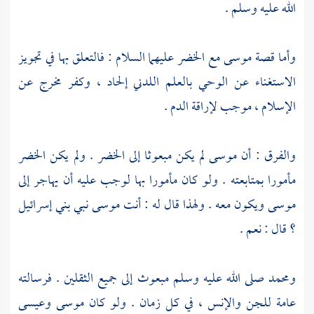
الله عليه وسلم .
وأما قصة
موسى
مع
الخضر
عليهما السلام : فالتعلق بها في تجويز
الاستغناء عن الوحي بالعلم اللدني إلحاد ، وكفر مخرج عن
الإسلام ، موجب لإراقة الدم .
والفرق : أن
موسى
لم يكن مبعوثا إلى
الخضر
. ولم يكن
الخضر
مأمورا بمتابعته . ولو كان مأمورا بها لوجب عليه أن يهاجر إلى
موسى
ويكون معه . ولهذا قال له : أنت
موسى
نبي
بني إسرائيل
؟
قال : نعم .
ومحمد
صلى الله عليه وسلم مبعوث إلى جميع الثقلين . فرسالته
عامة للجن والإنس ، في كل زمان . ولو كان
موسى
وعيسى