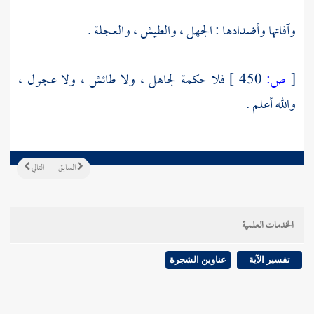
وآفاتها وأضدادها : الجهل ، والطيش ، والعجلة .
[
ص:
450 ]
فلا حكمة لجاهل ، ولا طائش ، ولا عجول ،
والله أعلم .
السابق
التالي
الخدمات العلمية
تفسير الآية
عناوين الشجرة