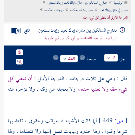
الرئيسية
مدارج السالكين بين منازل إياك نعبد وإياك نستعين
تراجم الأعلام
فصل في منازل إياك نعبد
فصل منزلة الحكمة
درجات الحكمة
الدرجة الأولى أن تعطي كل شيء حقه
مدارج السالكين بين منازل إياك نعبد وإياك نستعين
ابن القيم - أبو عبد الله محمد بن أبي بكر ابن قيم الجوزية
جزء
صفحة
2
449
قال : وهي على ثلاث درجات . الدرجة الأولى :
أن تعطي كل
شيء حقه ولا تعديه حده ،
ولا تعجله عن وقته ، ولا تؤخره عنه
.
[
ص:
449 ]
لما كانت الأشياء لها مراتب وحقوق ، تقتضيها
شرعا وقدرا . ولها حدود ونهايات تصل إليها ولا تتعداها . ولها