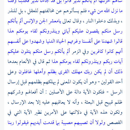
سألهم خزنتها ألم يأتكم نذير قالوا بلى قد جاءنا نذير فكذبنا وقلنا
ما نزل الله من شيء
فلم يسألوهم عن مخالفتهم للعقل ، بل للنذر
، وبذلك دخلوا النار ، وقال تعالى
يامعشر الجن والإنس ألم يأتكم
رسل منكم يقصون عليكم آياتي وينذرونكم لقاء يومكم هذا
قالوا شهدنا على أنفسنا وغرتهم الحياة الدنيا وشهدوا على أنفسهم
أنهم كانوا كافرين
وفي الزمر
ألم يأتكم رسل منكم يتلون عليكم
آيات ربكم وينذرونكم لقاء يومكم هذا
ثم قال في الأنعام بعدها
ذلك أن لم يكن ربك مهلك القرى بظلم وأهلها غافلون
وعلى
أحد القولين - وهو أن يكون المعنى لم يهلكهم بظلمهم قبل إرسال
الرسل - فتكون الآية دالة على الأصلين : أن أفعالهم وشركهم
ظلم قبيح قبل البعثة ، وأنه لا يعاقبهم عليه إلا بعد الإرسال ،
وتكون هذه الآية في دلالتها على الأمرين نظير الآية التي في
القصص
ولولا أن تصيبهم مصيبة بما قدمت أيديهم فيقولوا ربنا