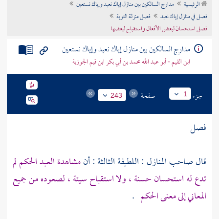
الرئيسية
مدارج السالكين بين منازل إياك نعبد وإياك نستعين
تراجم الأعلام
فصل في منازل إياك نعبد
فصل منزلة التوبة
فصل استحسان لبعض الأفعال واستقباح لبعضها
مدارج السالكين بين منازل إياك نعبد وإياك نستعين
ابن القيم - أبو عبد الله محمد بن أبي بكر ابن قيم الجوزية
جزء
صفحة
1
243
فصل
قال صاحب المنازل : اللطيفة الثالثة : أن
مشاهدة العبد الحكم لم
تدع له استحسان حسنة ، ولا استقباح سيئة ، لصعوده من جميع
المعاني إلى معنى الحكم
.