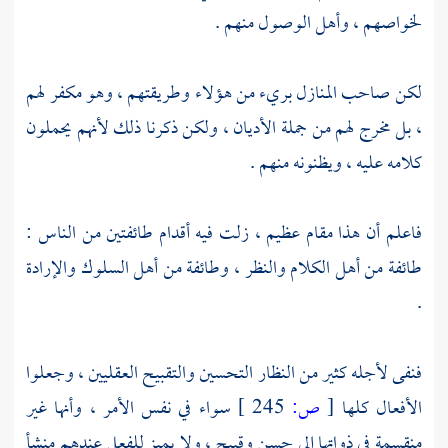
لخواصهم ، وأهل الوصول منهم .
لكن صاحب المنازل بريء من هؤلاء وطريقتهم ، وهو مكفر لهم
، بل مخرج لهم من جملة الأديان ، ولكن ذكرنا ذلك لأنهم يحملون
كلامه عليه ، ويظنونه منهم .
فاعلم أن هذا مقام عظيم ، زلت فيه أقدام طائفتين من الناس :
طائفة من أهل الكلام والنظر ، وطائفة من أهل السلوك والإرادة
.
فنفى لأجله كثير من النظار التحسين والتقبيح العقليين ، وجعلوا
الأفعال كلها
[
ص:
245 ]
سواء في نفس الأمر ، وأنها غير
منقسمة في ذواتها إلى حسن وقبيح ، ولا يميز للفعل عندهم منشأ