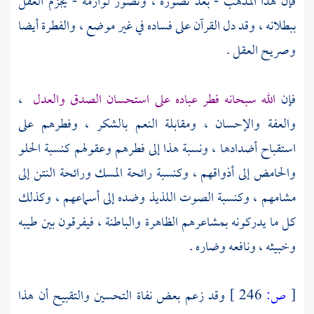
فإن هذا المذهب - بعد تصوره ، وتصور لوازمه - يجزم العقل
ببطلانه ، وقد دل القرآن على فساده في غير موضع ، والفطرة أيضا
وصريح العقل .
فإن
الله سبحانه فطر عباده على استحسان الصدق والعدل
،
والعفة والإحسان ، ومقابلة النعم بالشكر ، وفطرهم على
استقباح أضدادها ، ونسبة هذا إلى فطرهم وعقولهم كنسبة الحلو
والحامض إلى أذواقهم ، وكنسبة رائحة المسك ورائحة النتن إلى
مشامهم ، وكنسبة الصوت اللذيذ وضده إلى أسماعهم ، وكذلك
كل ما يدركونه بمشاعرهم الظاهرة والباطنة ، فيفرقون بين طيبه
وخبيثه ، ونافعه وضاره .
[
ص:
246 ]
وقد زعم بعض نفاة التحسين والتقبيح أن هذا