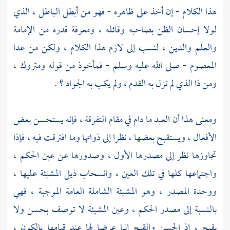
هذا الكلام - إن أخذ على ظاهره - فهو من أبطل الباطل ، الذي
لولا إحسان الظن بصاحبه وقائله ، ومعرفة قدره من الإمامة
والعلم والدين ، لنسب إلى لازم هذا الكلام ، ولكن من عدا
المعصوم - صلى الله عليه وسلم - فمأخوذ من قوله ومتروك ،
ومن ذا الذي لم تزل به القدم ، ولم يكب به الجواد ؟ .
ومعنى هذا أن العبد ما دام في مقام التفرقة ، فإنه يستحسن بعض
الأفعال ، ويستقبح بعضها ، نظرا إلى ذواتها وما افترقت فيه ، فإذا
تجاوزها نظر إلى مصدرها الأول ، وصدورها عن عين الحكم ،
واجتماعها كلها في تلك العين ، وانسحاب ذيل المشيئة عليها ،
ووحدة المصدر ، وهو المشيئة الشاملة العامة الموجبة ، فهي
بالنسبة إلى مصدر الحكم ، وعين المشيئة لا توصف بحسن ولا
بقبح ، إذ الحسن والقبح إنما عرضا لها عند قيامها بالكون ،