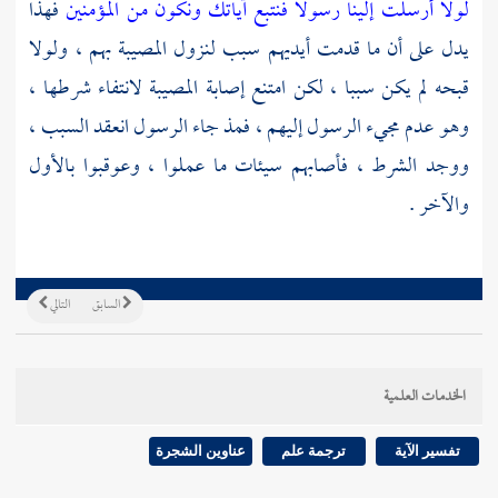
لولا أرسلت إلينا رسولا فنتبع آياتك ونكون من المؤمنين
فهذا
يدل على أن ما قدمت أيديهم سبب لنزول المصيبة بهم ، ولولا
قبحه لم يكن سببا ، لكن امتنع إصابة المصيبة لانتفاء شرطها ،
وهو عدم مجيء الرسول إليهم ، فمذ جاء الرسول انعقد السبب ،
ووجد الشرط ، فأصابهم سيئات ما عملوا ، وعوقبوا بالأول
والآخر .
السابق
التالي
الخدمات العلمية
تفسير الآية
ترجمة علم
عناوين الشجرة