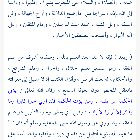
شأنه ، والصلاة ، والسلام على المبعوث بشيرا ، ونذيرا ، وداعيا
إلى الله بإذنه وسراجا منيرا فأوضح الدلالة ، وأزاح الجهالة ، وفل
السفه ، وثل الشبه : محمد سيد المرسلين ، وإمام المتقين ، وعلى
آله الأبرار ، وأصحابه المصطفين الأخيار .
( وبعد ) فإنه لا علم بعد العلم بالله ، وصفاته أشرف من علم
الفقه ، وهو المسمى بعلم الحلال ، والحرام ، وعلم الشرائع ،
والأحكام ، له بعث الرسل ، وأنزل الكتب إذ لا سبيل إلى معرفته
بالعقل المحض دون معونة السمع ، وقال الله تعالى {
يؤتي
الحكمة من يشاء ، ومن يؤت الحكمة فقد أوتي خيرا كثيرا وما
يذكر إلا أولوا الألباب
} وقيل : في بعض وجوه التأويل هو علم
الفقه ، وقد روي عن رسول الله صلى الله عليه وسلم أنه قال : "
ما عبد الله بشيء أفضل من فقه في دين ، ولفقيه واحد أشد على