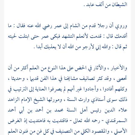
الشيطان من ألف عابد .
وروي أن رجلا قدم من الشام إلى عمر رضي الله عنه فقال : ما
أقدمك قال : قدمت لأتعلم التشهد فبكى عمر حتى ابتلت لحيته
ثم قال : والله إني لأرجو من الله أن لا يعذبك أبدا .
والأخبار ، والآثار في الحض على هذا النوع من العلم أكثر من أن
تحصى ، وقد كثر تصانيف مشايخنا في هذا الفن قديما ، وحديثا ،
وكلهم أفادوا ، وأجادوا غير أنهم لم يصرفوا العناية إلى الترتيب في
ذلك سوى أستاذي وارث السنة ، ومورثها الشيخ الإمام الزاهد
علاء الدين رئيس أهل السنة محمد بن أحمد بن أبي أحمد
السمرقندي - رحمه الله تعالى - فاقتديت به فاهتديت إذ الغرض
الأصلي ، والمقصود الكلي من التصنيف في كل فن من فنون العلم