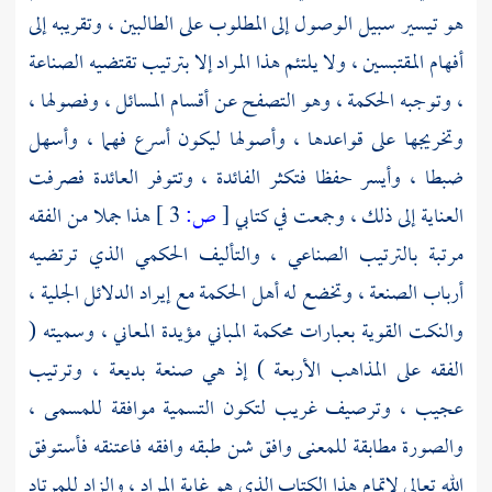
هو تيسير سبيل الوصول إلى المطلوب على الطالبين ، وتقريبه إلى
أفهام المقتبسين ، ولا يلتئم هذا المراد إلا بترتيب تقتضيه الصناعة
، وتوجبه الحكمة ، وهو التصفح عن أقسام المسائل ، وفصولها ،
وتخريجها على قواعدها ، وأصولها ليكون أسرع فهما ، وأسهل
ضبطا ، وأيسر حفظا فتكثر الفائدة ، وتتوفر العائدة فصرفت
العناية إلى ذلك ، وجمعت في كتابي
[
ص:
3 ]
هذا جملا من الفقه
مرتبة بالترتيب الصناعي ، والتأليف الحكمي الذي ترتضيه
أرباب الصنعة ، وتخضع له أهل الحكمة مع إيراد الدلائل الجلية ،
والنكت القوية بعبارات محكمة المباني مؤيدة المعاني ، وسميته (
الفقه على المذاهب الأربعة ) إذ هي صنعة بديعة ، وترتيب
عجيب ، وترصيف غريب لتكون التسمية موافقة للمسمى ،
والصورة مطابقة للمعنى وافق شن طبقه وافقه فاعتنقه فأستوفق
الله تعالى لإتمام هذا الكتاب الذي هو غاية المراد ، والزاد للمرتاد