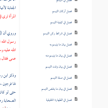
فصل في التيمم
الجنابة لأنه
فصل أركان التيمم
المرأة ترى 
فصل في كيفية التيمم
وروي أن {
فصل في شرائط ركن التيمم
رسول الله ا
فصل بيان ما يتيمم به
الله عليه 
فصل في بيان ما يتيمم منه
عمى فقال رس
فصل في بيان وقت التيمم
وذكر
ابن ر
فصل في صفة التيمم
لها فرجين ،
فصل في بيان ما ينقض التيمم
حتى لو كا
الصحابة رضي
فصل في الطهارة الحقيقية