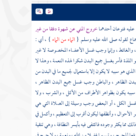
 عليه فنوعان أحدهما
خروج المني عن شهوة دفقا من غير
اع لقوله صلى الله عليه وسلم {
الماء من الماء
} ، أي :
ل ، والغائط ، وإنما وجب غسل الأعضاء المخصوصة لا غير
 اللذة فأمر بغسل جميع البدن شكرا لهذه النعمة ، وهذا لا
ء الذي هو سببه لا يكون إلا باستعمال لجميع ما في البدن من
البدن الظاهر ، والباطن وجب غسل جميع البدن الظاهر ،
 سببه يكون بظواهر الأطراف من الأكل ، والشرب ، ولا
 غسل الكل ، أو البعض وجب وسيلة إلى الصلاة التي هي
ر الأحوال ، وأنظفها ليكون أقرب إلى التعظيم ، وأكمل في
لك مما يكثر وجوده فاكتفى فيه بأيسر النظافة ، وهي تنقية
فعا للحرج ، وتيسيرا فضلا من الله ، ونعمة ، ولا حرج في