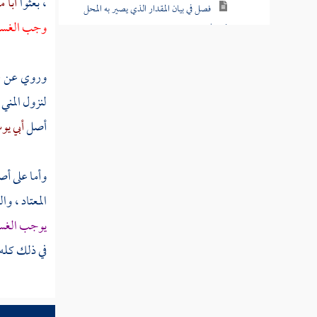
، بعثوا
أبا 
فصل في بيان المقدار الذي يصير به المحل
وجب الغسل أ
نجسا
فصل بيان ما يقع به التطهير
وروي عن
ع
فصل طريق التطهير بالغسل
لنزول المني 
أصل
أبي ي
فصل في شرائط التطهير بالماء
كتاب الصلاة
وأما على أ
كتاب الزكاة
المعتاد ، و
يوجب الغ
كتاب الصوم
في ذلك كله 
كتاب الاعتكاف
كتاب الحج