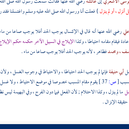
موسى الأشعري
إلى
عائشة
رضي الله عنها فقالت سمعت رسول الله صلى الله
نزل ، أو لم ينزل
} فعلت أنا ورسول الله صلى الله عليه وسلم واغتسلنا فقد ر
لي
رضي الله عنها أنه قال في الإكسال يوجب الحد أفلا يوجب صاعا من ماء 
عادة فيقام مقامه احتياطا ، وكذا
الإيلاج في السبيل الآخر حكمه حكم الإيلاج ف
وسف
، ومحمد
فظاهر ، لأنه يوجب الحد أفلا يوجب صاعا من ماء .
صل
أبي حنيفة
فإنما لم يوجب الحد احتياطا ، والاحتياط في وجوب الغسل ، ولأن ا
السبب
[
ص:
37 ]
يقوم مقام المسبب خصوصا في موضع الاحتياط ، ولا غسل في
سل
ما لم ينزل ، وكذا الاحتلام ; لأن الفعل فيما دون الفرج ، وفي البهيمة ليس نظ
حقيقة الإنزال .