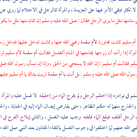
ا لا تكثر فبقي الأمر فيها على العزيمة ، والمرأة كالرجل في الاحتلام لما روي عن
في منامها مثل ما يرى الرجل فقال : صلى الله عليه وسلم إن كان منها مثل ما ي
أم سليم
كانت مجاورة
لأم سلمة
رضي الله عنها وكانت تدخل عليها فدخل رسو
لمرأة إذا رأت أن زوجها يجامعها في المنام أتغتسل فقالت
أم سلمة
لأم سليم
ترب
وسلم فقالت
أم سليم
: إن الله لا يستحي من الحق ، وإنا إن نسأل رسول الله صل
ول الله صلى الله عليه وسلم : بل أنت يا
أم سلمة
تربت يداك يا
أم سليم
عليها
ستم
في نوادره
إذا احتلم الرجل ولم يخرج الماء من إحليله
لا غسل عليه
والمرأة 
 والخارج منهما له حكم الظاهر ، حتى يفترض إيصال الماء إليه في الجنابة ، والح
ن
الرجل أقلف فبلغ الماء قلفته
وجب عليه الغسل ، والثاني
إيلاج الفرج في ال
 الله عنهم لما اختلفوا في وجوب الغسل بالتقاء الختانين بعد النبي صلى الله