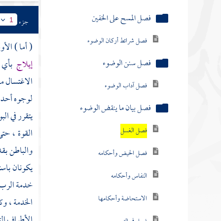
فصل المسح على الخفين
جزء
1
فصل شرائط أركان الوضوء
( أما ) الأ
فصل سنن الوضوء
إيلاج
بأي س
الاغتسال من
فصل آداب الوضوء
لوجوه أحدها
فصل بيان ما ينقض الوضوء
يتقرر في الب
فصل الغسل
القوة ، حتى
والباطن بق
فصل الحيض وأحكامه
يكونان باس
النفاس وأحكامه
خدمة الرب س
الاستحاضة وأحكامها
الخدمة ، وك
الأطراف الت