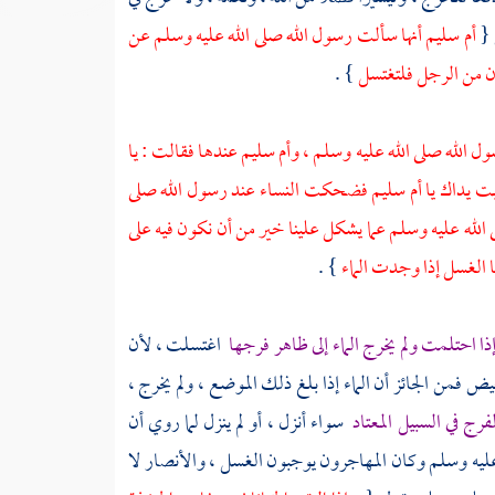
 {
أم سليم
أنها سألت رسول الله صلى الله عليه وسلم عن
كون من الرجل فلتغتسل
} .
ل الله صلى الله عليه وسلم
، وأم سليم
عندها فقالت : يا
ت يداك يا
أم سليم
فضحكت النساء عند رسول الله صلى
ى الله عليه وسلم عما يشكل علينا خير من أن نكون فيه على
 الغسل إذا وجدت الماء
} .
إذا احتلمت ولم يخرج الماء إلى ظاهر فرجها
اغتسلت ، لأن
يض فمن الجائز أن الماء إذا بلغ ذلك الموضع ، ولم يخرج ،
فرج في السبيل المعتاد
سواء أنزل ، أو لم ينزل لما روي أن
 عليه وسلم وكان
المهاجرون
يوجبون الغسل
، والأنصار
لا