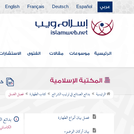
عربي
Español
Deutsch
Français
English
الرئيسية
موسوعات
مقالات
الفتوى
الاستشارات
فهرس الكتاب
خطبة الكتاب للمصنف
المكتبة الإسلامية
كتب
كتاب الطهارة
الرئيسية
بدائع الصنائع في ترتيب الشرائع
كتاب الطهارة
فصل الغسل
تفسير الطهارة
فصل بيان أنواع الطهارة
بدائع ا
الكاساني 
بيان أركان الوضوء