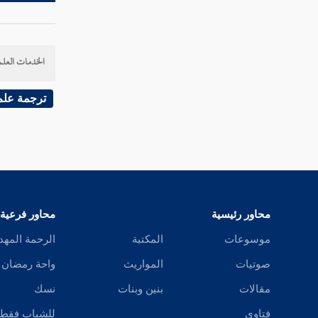
كتاب النكاح
كتاب الأيمان
الخدمات العلم
كتاب الطلاق
ترجمة علم
كتاب الظهار
كتاب اللعان
كتاب الرضاع
كتاب النفقة
محاور رئيسية
محاور فرعية
كتاب الحضانة
موسوعات
المكتبة
الرحمة المهد
صوتيات
المواريث
واحة رمضان
كتاب الإعتاق
مقالات
بنين وبنات
نسك
كتاب التدبير
فتاوى
للشباب فقط