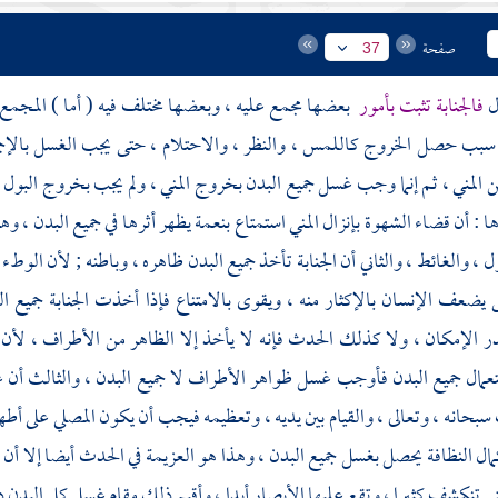
صفحة
37
ول
فالجنابة تثبت بأمور
بعضها مجمع عليه ، وبعضها مختلف فيه ( أما ) المجمع
بب حصل الخروج كاللمس ، والنظر ، والاحتلام ، حتى يجب الغسل بالإجم
 المني ، ثم إنما وجب غسل جميع البدن بخروج المني ، ولم يجب بخروج البو
 : أن قضاء الشهوة بإنزال المني استمتاع بنعمة يظهر أثرها في جميع البدن ، وهو
ول ، والغائط ، والثاني أن الجنابة تأخذ جميع البدن ظاهره ، وباطنه ; لأن الوط
 يضعف الإنسان بالإكثار منه ، ويقوى بالامتناع فإذا أخذت الجنابة جميع 
در الإمكان ، ولا كذلك الحدث فإنه لا يأخذ إلا الظاهر من الأطراف ، لأن
تعمال جميع البدن فأوجب غسل ظواهر الأطراف لا جميع البدن ، والثالث أن
بحانه ، وتعالى ، والقيام بين يديه ، وتعظيمه فيجب أن يكون المصلي على أطه
مال النظافة يحصل بغسل جميع البدن ، وهذا هو العزيمة في الحدث أيضا إلا أن ذ
ي تنكشف كثيرا ، وتقع عليها الأبصار أبدا ، وأقيم ذلك مقام غسل كل البدن د