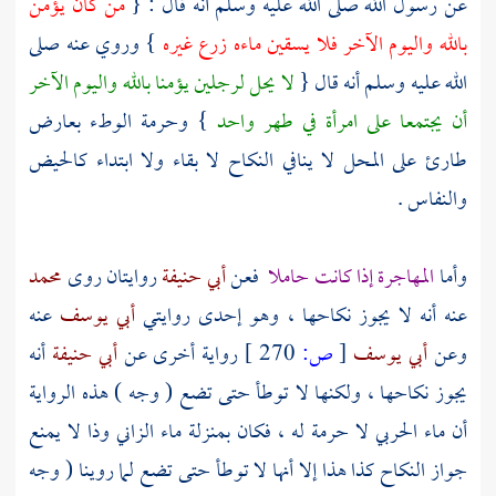
عن رسول الله صلى الله عليه وسلم أنه قال : {
من كان يؤمن
بالله واليوم الآخر فلا يسقين ماءه زرع غيره
} وروي عنه صلى
الله عليه وسلم أنه قال {
لا يحل لرجلين يؤمنا بالله واليوم الآخر
أن يجتمعا على امرأة في طهر واحد
} وحرمة الوطء بعارض
طارئ على المحل لا ينافي النكاح لا بقاء ولا ابتداء كالحيض
والنفاس .
وأما
المهاجرة إذا كانت حاملا
فعن
أبي حنيفة
روايتان روى
محمد
عنه أنه لا يجوز نكاحها ، وهو إحدى روايتي
أبي يوسف
عنه
وعن
أبي يوسف
[
ص:
270 ]
رواية أخرى عن
أبي حنيفة
أنه
يجوز نكاحها ، ولكنها لا توطأ حتى تضع ( وجه ) هذه الرواية
أن ماء الحربي لا حرمة له ، فكان بمنزلة ماء الزاني وذا لا يمنع
جواز النكاح كذا هذا إلا أنها لا توطأ حتى تضع لما روينا ( وجه