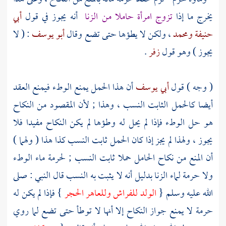
يخرج ما إذا
تزوج امرأة حاملا من الزنا
أنه يجوز في قول
أبي
حنيفة
ومحمد
، ولكن لا يطؤها حتى تضع وقال
أبو يوسف
: ( لا
يجوز ) وهو قول
زفر
.
( وجه ) قول
أبي يوسف
أن هذا الحمل يمنع الوطء فيمنع العقد
أيضا كالحمل الثابت النسب ، وهذا ; لأن المقصود من النكاح
هو حل الوطء فإذا لم يحل له وطؤها لم يكن النكاح مفيدا فلا
يجوز ، ولهذا لم يجز إذا كان الحمل ثابت النسب كذا هذا ( ولهما )
أن المنع من نكاح الحامل حملا ثابت النسب ; لحرمة ماء الوطء
ولا حرمة لماء الزنا بدليل أنه لا يثبت به النسب قال النبي : صلى
الله عليه وسلم {
الولد للفراش وللعاهر الحجر
} فإذا لم يكن له
حرمة لا يمنع جواز النكاح إلا أنها لا توطأ حتى تضع لما روي