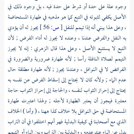
وجود علة على حدة أو شرط على حدة فيه ، بل وجود ذلك في
الأصل يكفي لثبوته في التبع كما هو مذهبه في طهارة المستحاضة
، وعلى هذا يبني أنه إذا تيمم للنفل
[
ص:
56 ]
يجوز له أن يؤدي
به النفل والفرض عندنا ، وعنده لا يجوز له أداء الفرض ; لأن
التبع لا يستتبع الأصل ، وعلى هذا قال
الزهري
: إنه لا يجوز
التيمم لصلاة النافلة رأسا ; لأنه طهارة ضرورية والضرورة في
الفرائض لا في النوافل ، وعندنا يجوز ; لأنه طهارة مطلقة حال
عدم الماء ; ولأنه كان لا يحتاج إلى إسقاط الفرض عن نفسه به
يحتاج إلى إحراز الثواب لنفسه ، والحاجة إلى إحراز الثواب حاجة
معتبرة فيجوز أن يعتبر الطهارة لأجله ; ولهذا اعتبرت طهارة
المستحاضة في حق النوافل بلا خلاف كذا ههنا ، ( وأما ) الخلاف
الذي مع أصحابنا في كيفية البدلية فهو أنهم اختلفوا في أن التراب
بدل عن الماء عند عدمه ، والبدلية بين التراب وبين الماء أو التيمم