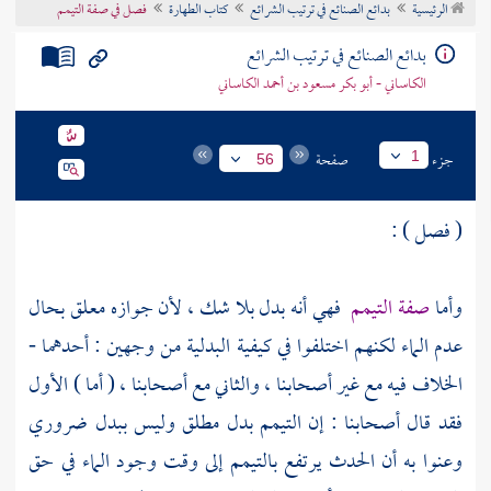
الرئيسية
بدائع الصنائع في ترتيب الشرائع
كتاب الطهارة
فصل في صفة التيمم
تراجم الأعلام
بدائع الصنائع في ترتيب الشرائع
الكاساني - أبو بكر مسعود بن أحمد الكاساني
جزء
صفحة
1
56
( فصل ) :
وأما
صفة التيمم
فهي أنه بدل بلا شك ، لأن جوازه معلق بحال
عدم الماء لكنهم اختلفوا في كيفية البدلية من وجهين : أحدهما -
الخلاف فيه مع غير أصحابنا ، والثاني مع أصحابنا ، ( أما ) الأول
فقد قال أصحابنا : إن التيمم بدل مطلق وليس ببدل ضروري
وعنوا به أن الحدث يرتفع بالتيمم إلى وقت وجود الماء في حق