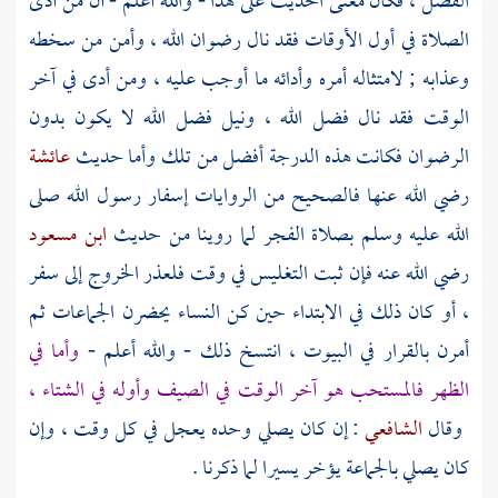
الفضل ، فكان معنى الحديث على هذا - والله أعلم - أن من أدى
الصلاة في أول الأوقات فقد نال رضوان الله ، وأمن من سخطه
وعذابه ; لامتثاله أمره وأدائه ما أوجب عليه ، ومن أدى في آخر
الوقت فقد نال فضل الله ، ونيل فضل الله لا يكون بدون
الرضوان فكانت هذه الدرجة أفضل من تلك وأما حديث
عائشة
رضي الله عنها فالصحيح من الروايات إسفار رسول الله صلى
الله عليه وسلم بصلاة الفجر لما روينا من حديث
ابن مسعود
رضي الله عنه فإن ثبت التغليس في وقت فلعذر الخروج إلى سفر
، أو كان ذلك في الابتداء حين كن النساء يحضرن الجماعات ثم
أمرن بالقرار في البيوت ، انتسخ ذلك - والله أعلم -
وأما في
الظهر فالمستحب هو آخر الوقت في الصيف وأوله في الشتاء ،
وقال
الشافعي
: إن كان يصلي وحده يعجل في كل وقت ، وإن
كان يصلي بالجماعة يؤخر يسيرا لما ذكرنا .