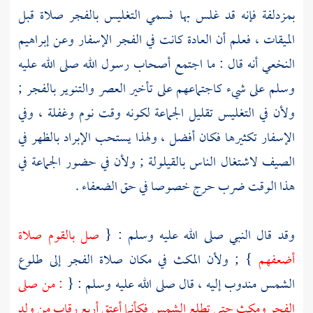
بمزدلفة
فإنه قد غلس بها فسمي التغليس بالفجر صلاة قبل
الميقات ، فعلم أن العادة كانت في الفجر الإسفار وعن
إبراهيم
النخعي
أنه قال : ما اجتمع أصحاب رسول الله صلى الله عليه
وسلم على شيء كاجتماعهم على تأخير العصر والتنوير بالفجر ;
ولأن في التغليس تقليل الجماعة لكونه وقت نوم وغفلة ، وفي
الإسفار تكثيرها فكان أفضل ، ولهذا يستحب الإبراد بالظهر في
الصيف لاشتغال الناس بالقيلولة ; ولأن في حضور الجماعة في
هذا الوقت ضرب حرج خصوصا في حق الضعفاء .
وقد قال النبي صلى الله عليه وسلم : {
صل بالقوم صلاة
أضعفهم
} ; ولأن المكث في مكان صلاة الفجر إلى طلوع
الشمس مندوب إليه ، قال صلى الله عليه وسلم : {
: من صلى
الفجر ومكث حتى تطلع الشمس فكأنما أعتق أربع رقاب من ولد