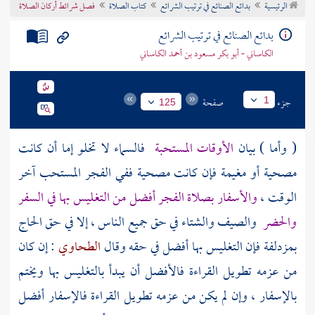
الرئيسية
بدائع الصنائع في ترتيب الشرائع
كتاب الصلاة
فصل شرائط أركان الصلاة
تراجم الأعلام
بدائع الصنائع في ترتيب الشرائع
الكاساني - أبو بكر مسعود بن أحمد الكاساني
جزء
صفحة
1
125
( وأما ) بيان
الأوقات المستحبة
فالسماء لا تخلو إما أن كانت
مصحية أو مغيمة فإن كانت مصحية ففي الفجر المستحب آخر
الوقت ،
والأسفار بصلاة الفجر أفضل من التغليس بها في السفر
والحضر
والصيف والشتاء في حق جميع الناس ، إلا في حق الحاج
بمزدلفة
فإن التغليس بها أفضل في حقه وقال
الطحاوي
: إن كان
من عزمه تطويل القراءة فالأفضل أن يبدأ بالتغليس بها ويختم
بالإسفار ، وإن لم يكن من عزمه تطويل القراءة فالإسفار أفضل