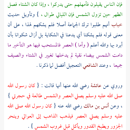
فإن الناس يقيلون فأمهلهم حتى يدركوا ، وإذا كان الشتاء فصل
الظهر حين تزول الشمس فإن الليالي طوال ،
} وتأويل حديث
خباب
أنهم طلبوا ترك الجماعة أصلا فلم يشكهم لهذا ، على أن
معنى قوله فلم يشكنا أي يدعنا في الشكاية بل أزال شكوانا بأن
أبرد بها والله أعلم
( وأما ) العصر فالمستحب فيها هو التأخير ما
دامت الشمس بيضاء نقية لم يدخلها تغيير في الشتاء والصيف
جميعا
، وعند
الشافعي
التعجيل أفضل لما ذكرنا .
وروي عن
عائشة
رضي الله عنها أنها قالت : {
كان رسول الله
صلى الله عليه وسلم يصلي العصر والشمس طالعة في حجرتي
}
، وعن
أنس بن مالك
رضي الله عنه {
كان رسول الله صلى الله
عليه وسلم يصلي العصر فيذهب الذاهب إلى العوالي وينحر
الجزور ويطبخ القدور ويأكل قبل غروب الشمس
} .