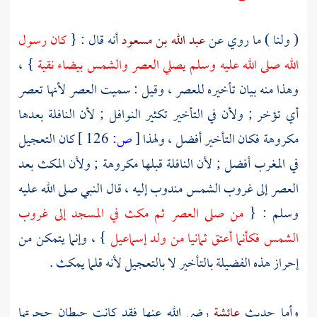
( ولنا ) ما روي عن
عبد الله بن مسعود
أنه قال : {
كان رسول
الله صلى الله عليه وسلم يصلي العصر والشمس بيضاء نقية
} ،
وهذا منه بيان تأخيره للعصر ، وقيل : سميت العصر لأنها تعصر
أي تؤخر ; ولأن في التأخير تكثير النوافل ; لأن النافلة بعدها
مكروهة فكان التأخير أفضل ، ولهذا
[
ص:
126 ]
كان التعجيل
في المغرب أفضل ; لأن النافلة قبلها مكروهة ; ولأن المكث بعد
العصر إلى غروب الشمس مندوب إليه ، قال النبي صلى الله عليه
وسلم : {
من صلى العصر ثم مكث في المسجد إلى غروب
الشمس فكأنما أعتق ثمانيا من ولد
إسماعيل
} ، وإنما يتمكن من
إحراز هذه الفضيلة بالتأخير لا بالتعجيل لأنه قلما يمكث .
وأما حديث
عائشة
رضي الله عنها فقد كانت حيطان حجرتها