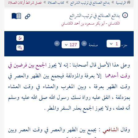
الرئيسية
بدائع الصنائع في ترتيب الشرائع
كتاب الصلاة
فصل شرائط أركان الصلاة
تراجم الأعلام
بدائع الصنائع في ترتيب الشرائع
الكاساني - أبو بكر مسعود بن أحمد الكاساني
جزء
صفحة
1
127
وعلى هذا الأصل قال أصحابنا : إنه لا يجوز
الجمع بين فرضين في
وقت أحدهما
إلا
بعرفة
والمزدلفة
فيجمع بين الظهر والعصر في
وقت الظهر
بعرفة
، وبين المغرب والعشاء في وقت العشاء
بمزدلفة
، اتفق عليه رواة نسك رسول الله صلى الله عليه وسلم
أنه فعله ، ولا يجوز الجمع بعذر السفر والمطر .
وقال
الشافعي
: يجمع بين الظهر والعصر في وقت العصر وبين