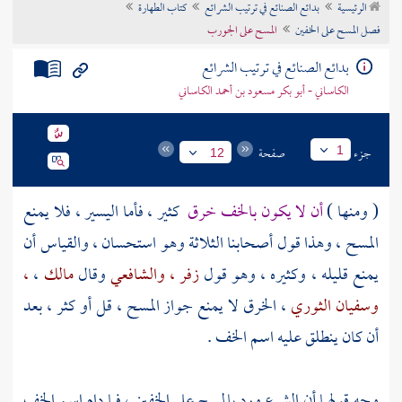
الرئيسية
بدائع الصنائع في ترتيب الشرائع
كتاب الطهارة
تراجم الأعلام
فصل المسح على الخفين
المسح على الجورب
بدائع الصنائع في ترتيب الشرائع
الكاساني - أبو بكر مسعود بن أحمد الكاساني
جزء
صفحة
1
12
( ومنها )
أن لا يكون بالخف خرق
كثير ، فأما اليسير ، فلا يمنع
المسح ، وهذا قول
أصحابنا الثلاثة
وهو استحسان ، والقياس أن
يمنع قليله ، وكثيره ، وهو قول
زفر
، والشافعي
وقال
مالك
،
،
وسفيان الثوري
، الخرق لا يمنع جواز المسح ، قل أو كثر ، بعد
أن كان ينطلق عليه اسم الخف .
وجه قولهما أن الشرع ورد بالمسح على الخفين ، فما دام اسم الخف