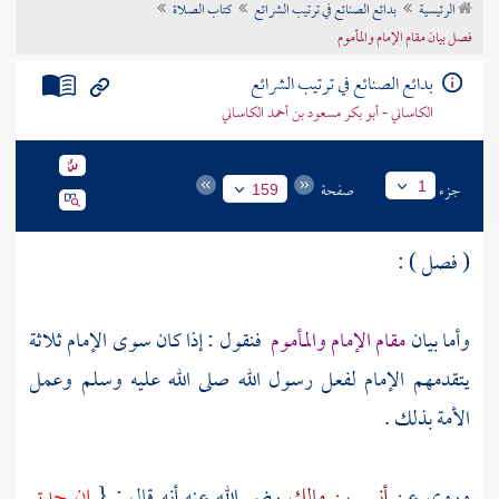
الرئيسية
بدائع الصنائع في ترتيب الشرائع
كتاب الصلاة
تراجم الأعلام
فصل بيان مقام الإمام والمأموم
بدائع الصنائع في ترتيب الشرائع
الكاساني - أبو بكر مسعود بن أحمد الكاساني
جزء
صفحة
1
159
( فصل ) :
وأما بيان
مقام الإمام والمأموم
فنقول : إذا كان سوى الإمام ثلاثة
يتقدمهم الإمام لفعل رسول الله صلى الله عليه وسلم وعمل
الأمة بذلك .
وروي عن
أنس بن مالك
رضي الله عنه أنه قال : {
إن جدتي