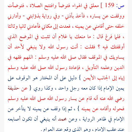
ص:
159 ]
معلق في الهواء فتوضأ وافتتح الصلاة ، فتوضأت
ووقفت عن يساره ، فأخذ بأذني - وفي رواية بذؤابتي - وأدارني
خلفه حتى أقامني عن يمينه ، فعدت إلى مكاني فأعادني ثانيا وثالثا
، فلما فرغ قال : ما منعك يا غلام أن تثبت في الموضع الذي
أوقفتك فيه ؟ فقلت : أنت رسول الله ولا ينبغي لأحد أن
يساويك في الموقف فقال صلى الله عليه وسلم : اللهم فقهه في
الدين وعلمه التأويل ، فإعادة رسول الله صلى الله عليه وسلم
إياه إلى الجانب الأيمن
} دليل على أن المختار هو الوقوف على
يمين الإمام إذا كان معه رجل واحد ، وكذا روي {
عن
حذيفة
رضي الله عنه أنه قام عن يسار رسول الله صلى الله عليه وسلم
فحوله وأقامه عن يمينه
} ، ثم إذا وقف عن يمينه لا يتأخر عن
الإمام في ظاهر الرواية ، وعن
محمد
أنه ينبغي أن تكون أصابعه
عند عقب الإمام ، وهو الذي وقع عند العوام .