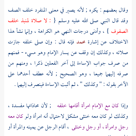
وقال بعضهم : يكره ; لأنه يصير في معنى المنفرد خلف الصف
وقد قال النبي صلى الله عليه وسلم {
: لا صلاة لمنبذ خلف
الصفوف
} ، وأدنى درجات النهي هو الكراهة ، وإنما نشأ هذا
الاختلاف عن إشارة
محمد
فإنه قال : وإن صلى خلفه جازت
صلاته ، وكذلك إن وقف عن يسار الإمام وهو مسيء - فمنهم
من صرف جواب الإساءة إلى آخر الفعلين ذكرا ، ومنهم من
صرفه إليهما جميعا ، وهو الصحيح ; لأنه عطف أحدهما على
الآخر بقوله : " وكذلك " ، ثم أثبت الإساءة فينصرف إليهما .
وإذا
كان مع الإمام امرأة أقامها خلفه
; لأن محاذاتها مفسدة ،
وكذلك لو كان معه خنثى مشكل لاحتمال أنه امرأة ولو
كان معه
رجل وامرأة ، أو رجل وخنثى
، أقام الرجل عن يمينه والمرأة أو