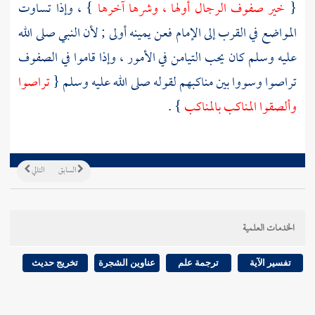
{
خير صفوف الرجال أولها ، وشرها آخرها
} ، وإذا تساوت
المواضع في القرب إلى الإمام فعن يمينه أولى ; لأن النبي صلى الله
عليه وسلم كان يحب التيامن في الأمور ، وإذا قاموا في الصفوف
تراصوا وسووا بين مناكبهم لقوله صلى الله عليه وسلم {
تراصوا
وألصقوا المناكب بالمناكب
} .
السابق
التالي
الخدمات العلمية
تفسير الآية
ترجمة علم
عناوين الشجرة
تخريج حديث