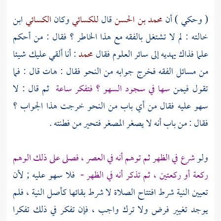
( وحكي ) أن
محمد بن الحسن
قال
للكسائي
وكان
الكسائي
ابن
خالته : لم لا تشتغل بالفقه مع هذا الخاطر ؟ فقال : من أحكم
علما فذاك يهديه إلى سائر العلوم فقال
محمد
: أنا ألقي عليك شيئا
من مسائل الفقه فخرج جوابه من النحو فقال : هات قال : فما
تقول فيمن
سها في سجود السهو ؟ فتفكر ساعة
ثم قال : لا
سهو عليه فقال من أي باب من النحو خرجت هذا الجواب ؟
فقال : من باب أنه لا يصغر المصغر فتحير من فطنته .
ولو
شرع في الظهر ثم توهم أنه في العصر ، فصلى على ذلك الوهم
ركعة أو ركعتين ، ثم تذكر أنه في الظهر -
فلا سهو عليه ; لأن
تعيين النية شرط افتتاح الصلاة لا شرط بقائها كأصل النية ، فلم
يوجد تغيير فرض ولا ترك واجب ، فإن تفكر في ذلك تفكرا