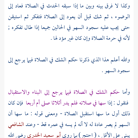
وكذا لا فرق بينه وبين ما إذا سبقه الحدث في الصلاة فعاد إلى
الوضوء ، ثم شك قبل أن يعود إلى الصلاة فتفكر ثم استيقن
حتى يجب عليه سجود السهو في الحالين جميعا إذا طال تفكره ;
لأنه في حرمة الصلاة وإن كان غير مؤد لها .
والله أعلم هذا الذي ذكرنا حكم الشك في الصلاة فيما يرجع إلى
سجود السهو .
وأما
حكم الشك في الصلاة فيما يرجع إلى البناء والاستقبال
فنقول : إذا
سها في صلاته فلم يدر أثلاثا صلى أم أربعا
فإن كان
ذلك أول ما سها استقبل الصلاة - ومعنى قوله : ما سها أن
السهو لم يصر عادة له لا أنه لم يسه في عمره قط - وعند
الشافعي
يبني على الأقل ، ( احتج ) بما روى
أبو سعيد الخدري
رضي الله