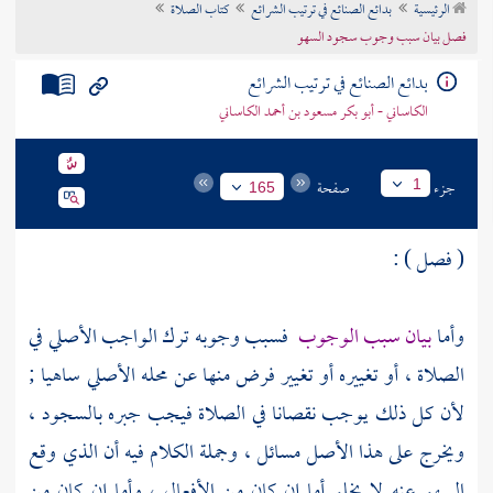
الرئيسية
بدائع الصنائع في ترتيب الشرائع
كتاب الصلاة
تراجم الأعلام
فصل بيان سبب وجوب سجود السهو
بدائع الصنائع في ترتيب الشرائع
الكاساني - أبو بكر مسعود بن أحمد الكاساني
جزء
صفحة
1
165
( فصل ) :
وأما
بيان سبب الوجوب
فسبب وجوبه ترك الواجب الأصلي في
الصلاة ، أو تغييره أو تغيير فرض منها عن محله الأصلي ساهيا ;
لأن كل ذلك يوجب نقصانا في الصلاة فيجب جبره بالسجود ،
ويخرج على هذا الأصل مسائل ، وجملة الكلام فيه أن الذي وقع
السهو عنه لا يخلو أما إن كان من الأفعال ، وأما إن كان من