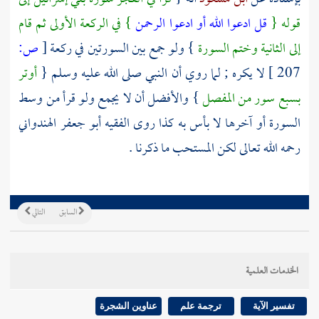
قوله {
قل ادعوا الله أو ادعوا الرحمن
} في الركعة الأولى ثم قام
إلى الثانية وختم السورة
} ولو جمع بين السورتين في ركعة
[
ص:
207 ]
لا يكره ; لما روي أن النبي صلى الله عليه وسلم {
أوتر
بسبع سور من المفصل
} والأفضل أن لا يجمع ولو قرأ من وسط
السورة أو آخرها لا بأس به كذا روى الفقيه
أبو جعفر الهندواني
رحمه الله تعالى لكن المستحب ما ذكرنا .
السابق
التالي
الخدمات العلمية
تفسير الآية
ترجمة علم
عناوين الشجرة