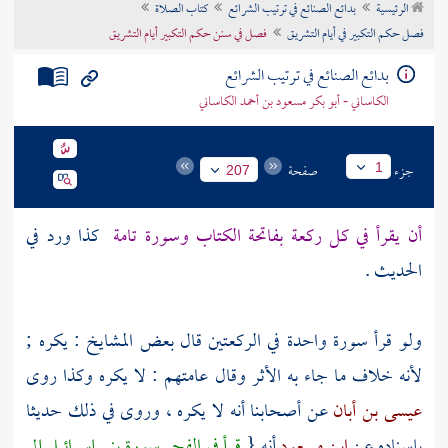
الرئيسية
بدائع الصنائع في ترتيب الشرائع
كتاب الصلاة
تراجم الأعلام
فصل حكم التكبير في أيام التشريق
فصل في سنن حكم التكبير أيام التشريق
بدائع الصنائع في ترتيب الشرائع
الكاساني - أبو بكر مسعود بن أحمد الكاساني
جزء
صفحة
1
207
أن يقرأ في كل ركعة بفاتحة الكتاب وسورة تامة
كذا ورد في
الحديث .
ولو قرأ سورة واحدة في الركعتين قال بعض المشايخ : يكره ;
لأنه خلاف ما جاء به الأثر وقال عامتهم : لا يكره وكذا روى
عيسى بن أبان
عن أصحابنا أنه لا يكره ، وروى في ذلك حديثا
بإسناده عن
ابن مسعود
أنه {
قرأ في الفجر سورة بني إسرائيل إلى