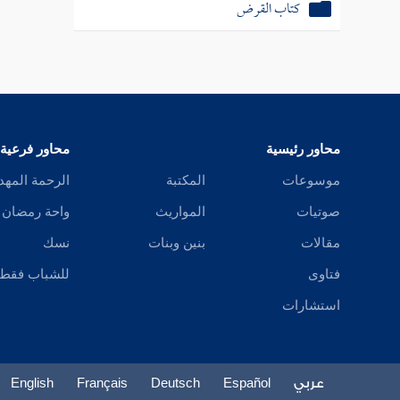
كتاب القرض
محاور رئيسية
محاور فرعية
موسوعات
المكتبة
الرحمة المهد
صوتيات
المواريث
واحة رمضان
مقالات
بنين وبنات
نسك
فتاوى
للشباب فقط
استشارات
عربي
Español
Deutsch
Français
English