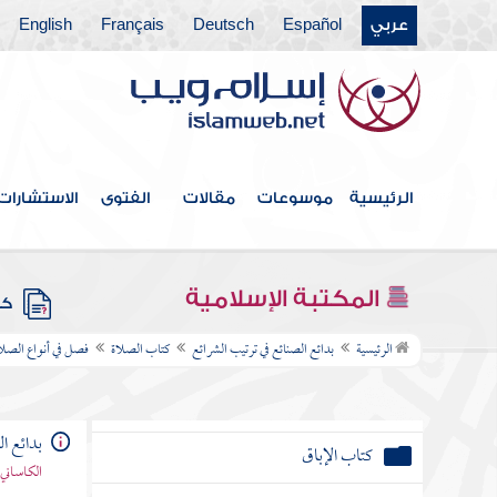
كتاب الرهن
عربي
Español
Deutsch
Français
English
كتاب المزارعة
كتاب المعاملة
كتاب الشرب
الرئيسية
موسوعات
مقالات
الفتوى
الاستشارات
كتاب الأراضي
كتاب المفقود
المكتبة الإسلامية
كتب
كتاب اللقيط
الرئيسية
بدائع الصنائع في ترتيب الشرائع
كتاب الصلاة
فصل في أنواع الصلاة
كتاب اللقطة
بدائع ا
كتاب الإباق
الكاساني 