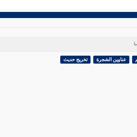
ية
عناوين الشجرة
تخريج حديث