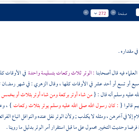
صفحة
272
في مقداره .
لعلماء فيه قال أصحابنا
: الوتر ثلاث ركعات بتسليمة واحدة
في الأوقات كله
سبع أو تسع أو أحد عشر في الأوقات كلها ، وقال
الزهري
: في شهر رمضان 
له عليه وسلم أنه قال : {
من شاء أوتر بركعة ومن شاء أوتر بثلاث أو بخمس
}
هم قالوا {
: كان رسول الله صلى الله عليه وسلم يوتر بثلاث ركعات
} ، و
م إلا في آخرهن ، ومثله لا يكذب ; ولأن الوتر نفل عنده والنوافل اتباع الف
فرضا وحديث التخيير محمول على ما قبل استقرار أمر الوتر بدليل ما روينا .