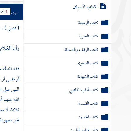
كتاب السباق
جزء
1
كتاب الوديعة
( فصل ) :
كتاب العارية
وأما الكلام 
كتاب الوقف والصدقة
كتاب الدعوى
فقد اختلف ا
كتاب الشهادة
أو خمس أو 
النبي صلى ال
كتاب آداب القاضي
الله عنهم أن
كتاب القسمة
ثلاث لا سلا
كتاب الحدود
غير معهودة 
كتاب قطاع الطريق