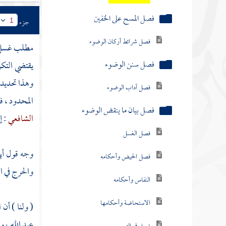
فصل المسح على الخفين
جزء
1
فصل شرائط أركان الوضوء
مطلب غسل ا
فصل سنن الوضوء
يقتضي التكر
وهذا تحديد ص
فصل آداب الوضوء
المحدود ، ف
فصل بيان ما ينقض الوضوء
الشافعي
: إ
فصل الغسل
وجه قول
أب
فصل الحيض وأحكامه
والحرج في ا
النفاس وأحكامه
الاستحاضة وأحكامها
( ولنا ) أن
عبد الله
، و