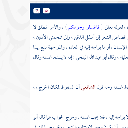
، لقوله تعالى {
فاغسلوا وجوهكم
} ، والأمر المطلق لا
ن قصاص الشعر إلى أسفل الذقن ، وإلى شحمتي الأذنين ،
إنسان ، أو ما يواجه إليه في العادة ، والمواجهة تقع بهذا
لماء ، وقال
أبو عبد الله البلخي
: إنه لا يسقط غسله وقال
سقط غسله وجه قول
الشافعي
أن السقوط لمكان الحرج ، ،
ا يواجه إليه ، فلا يجب غسله ، وخرج الجواب عما قاله
أبو
ه من أن يكون وجها لاستتاره بالشعر ، وقد وجد ذلك في