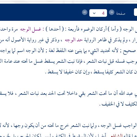
صفحة
4
لوجه ( وأما ) أركان الوضوء فأربعة : ( أحدها )
: غسل الوجه
مرة واحدة 
ار ، ولم يذكر في ظاهر الرواية
حد الوجه
، وذكر في غير رواية الأصول أنه م
حيح ; لأنه تحديد الشيء بما ينبئ عنه اللفظ لغة ; لأن الوجه اسم لما يواجه ال
وجب غسله قبل نبات الشعر ، فإذا نبت الشعر يسقط غسل ما تحته عند عامة الع
ن كان الشعر كثيفا يسقط ، وإن كان خفيفا لا يسقط .
ي عبد الله
أن ما تحت الشعر بقي داخلا تحت الحد بعد نبات الشعر ، فلا ي
لكثيف لا في الخفيف .
 الواجب غسل الوجه ، ولما نبت الشعر خرج ما تحته من أن يكون وجها ، لأنه ل
عما قاله
الشافعي
أيضا ، لأن السقوط في الكثيف ليس لمكان الحرج ، بل لخروج