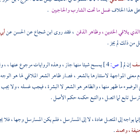
على هذا الخلاف
غسل ما تحت الشارب والحاجبين
.
الذي يلاقي الخدين ، وظاهر الذقن
، فقد روى
ابن شجاع
عن
الحسن
عن
أبي
 من ذلك لم يجز .
وسف
إن لم
[
ص:
4 ]
يمسح شيئا منها جاز ، وهذه الروايات مرجوع عنها ، ، 
 معنى المواجهة لاستتارها بالشعر ، فصار ظاهر الشعر الملاقي لها هو الوجه ،
 الوضوء ما ظهر منها ، والظاهر هو الشعر لا البشرة ، فيجب غسله ، ولا يجب
غ
سترسل تابع لما اتصل ، والتبع حكمه حكم الأصل .
ه إنما يواجه إلى المتصل عادة ، لا إلى المسترسل ، فلم يكن المسترسل وجها ، فل
حنيفة
، ومحمد
.