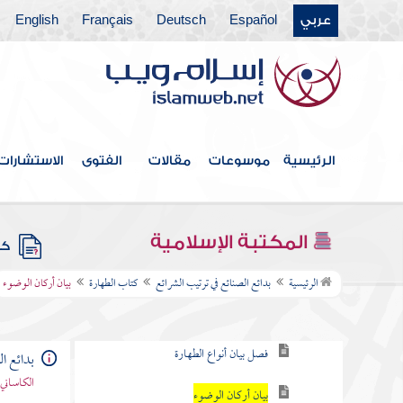
عربي
Español
Deutsch
Français
English
الرئيسية
موسوعات
مقالات
الفتوى
الاستشارات
فهرس الكتاب
خطبة الكتاب للمصنف
المكتبة الإسلامية
كتب
كتاب الطهارة
الرئيسية
بدائع الصنائع في ترتيب الشرائع
كتاب الطهارة
بيان أركان الوضوء
تفسير الطهارة
فصل بيان أنواع الطهارة
بدائع ا
الكاساني 
بيان أركان الوضوء